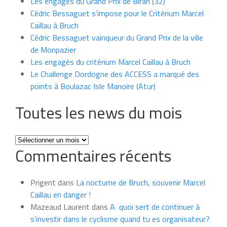
Les engagés du Grand Prix de Biran (32)
Cédric Bessaguet s’impose pour le Critérium Marcel
Caillau à Bruch
Cédric Bessaguet vainqueur du Grand Prix de la ville
de Monpazier
Les engagés du critérium Marcel Caillau à Bruch
Le Challenge Dordogne des ACCESS a marqué des
points à Boulazac Isle Manoire (Atur)
Toutes les news du mois
Toutes
Commentaires récents
les
news
du
Prigent
dans
La nocturne de Bruch, souvenir Marcel
mois
Caillau en danger !
Mazeaud Laurent
dans
A quoi sert de continuer à
s’investir dans le cyclisme quand tu es organisateur?