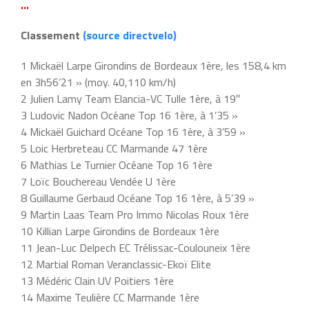
…
Classement
(source directvelo)
1 Mickaël Larpe Girondins de Bordeaux 1ère, les 158,4 km
en 3h56’21 » (moy. 40,110 km/h)
2 Julien Lamy Team Elancia-VC Tulle 1ère, à 19″
3 Ludovic Nadon Océane Top 16 1ère, à 1’35 »
4 Mickaël Guichard Océane Top 16 1ère, à 3’59 »
5 Loic Herbreteau CC Marmande 47 1ère
6 Mathias Le Turnier Océane Top 16 1ère
7 Loïc Bouchereau Vendée U 1ère
8 Guillaume Gerbaud Océane Top 16 1ère, à 5’39 »
9 Martin Laas Team Pro Immo Nicolas Roux 1ère
10 Killian Larpe Girondins de Bordeaux 1ère
11 Jean-Luc Delpech EC Trélissac-Coulouneix 1ère
12 Martial Roman Veranclassic-Ekoï Elite
13 Médéric Clain UV Poitiers 1ère
14 Maxime Teulière CC Marmande 1ère