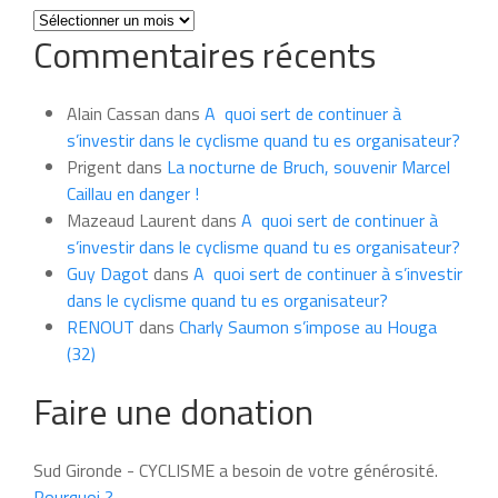
Toutes
Commentaires récents
les
news
du
Alain Cassan
dans
A quoi sert de continuer à
mois
s’investir dans le cyclisme quand tu es organisateur?
Prigent
dans
La nocturne de Bruch, souvenir Marcel
Caillau en danger !
Mazeaud Laurent
dans
A quoi sert de continuer à
s’investir dans le cyclisme quand tu es organisateur?
Guy Dagot
dans
A quoi sert de continuer à s’investir
dans le cyclisme quand tu es organisateur?
RENOUT
dans
Charly Saumon s’impose au Houga
(32)
Faire une donation
Sud Gironde - CYCLISME a besoin de votre générosité.
Pourquoi ?