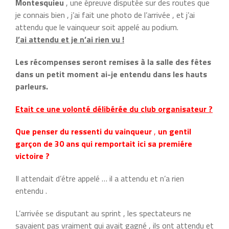
Montesquieu
, une épreuve disputée sur des routes que
je connais bien , j’ai fait une photo de l’arrivée , et j’ai
attendu que le vainqueur soit appelé au podium.
J’ai attendu et je n’ai rien vu !
Les récompenses seront remises à la salle des fêtes
dans un petit moment ai-je entendu dans les hauts
parleurs.
Etait ce une volonté délibérée du club organisateur ?
Que penser du ressenti du vainqueur
,
un gentil
garçon de 30 ans qui remportait ici sa premiére
victoire ?
Il attendait d’étre appelé … il a attendu et n’a rien
entendu .
L’arrivée se disputant au sprint , les spectateurs ne
savaient pas vraiment qui avait gagné , ils ont attendu et