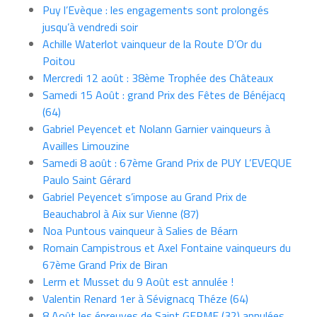
Puy l’Evèque : les engagements sont prolongés
jusqu’à vendredi soir
Achille Waterlot vainqueur de la Route D’Or du
Poitou
Mercredi 12 août : 38ème Trophée des Châteaux
Samedi 15 Août : grand Prix des Fêtes de Bénéjacq
(64)
Gabriel Peyencet et Nolann Garnier vainqueurs à
Availles Limouzine
Samedi 8 août : 67ème Grand Prix de PUY L’EVEQUE
Paulo Saint Gérard
Gabriel Peyencet s’impose au Grand Prix de
Beauchabrol à Aix sur Vienne (87)
Noa Puntous vainqueur à Salies de Béarn
Romain Campistrous et Axel Fontaine vainqueurs du
67ème Grand Prix de Biran
Lerm et Musset du 9 Août est annulée !
Valentin Renard 1er à Sévignacq Théze (64)
8 Août les épreuves de Saint GERME (32) annulées