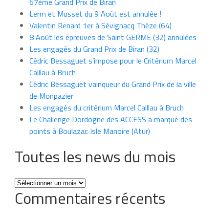
67ème Grand Prix de Biran
Lerm et Musset du 9 Août est annulée !
Valentin Renard 1er à Sévignacq Théze (64)
8 Août les épreuves de Saint GERME (32) annulées
Les engagés du Grand Prix de Biran (32)
Cédric Bessaguet s’impose pour le Critérium Marcel
Caillau à Bruch
Cédric Bessaguet vainqueur du Grand Prix de la ville
de Monpazier
Les engagés du critérium Marcel Caillau à Bruch
Le Challenge Dordogne des ACCESS a marqué des
points à Boulazac Isle Manoire (Atur)
Toutes les news du mois
Toutes
Commentaires récents
les
news
du