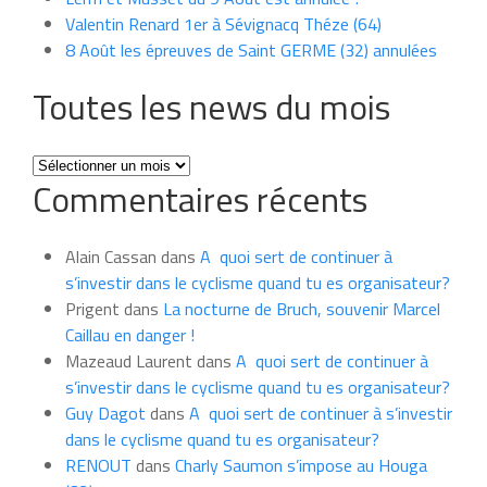
Valentin Renard 1er à Sévignacq Théze (64)
8 Août les épreuves de Saint GERME (32) annulées
Toutes les news du mois
Toutes
Commentaires récents
les
news
du
Alain Cassan
dans
A quoi sert de continuer à
mois
s’investir dans le cyclisme quand tu es organisateur?
Prigent
dans
La nocturne de Bruch, souvenir Marcel
Caillau en danger !
Mazeaud Laurent
dans
A quoi sert de continuer à
s’investir dans le cyclisme quand tu es organisateur?
Guy Dagot
dans
A quoi sert de continuer à s’investir
dans le cyclisme quand tu es organisateur?
RENOUT
dans
Charly Saumon s’impose au Houga