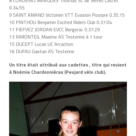
8 CORDEIRO MARQUES Thomas SC de Serres Castet
0.34.55
9 SAINT AMAND Victorien VTT Evasion Pourpre 0.35.15
10 PINTHOU Benjamin Excited Riders Club 0.37.04
11 FIEFVEZ JORDAN EVCC Bergerac 0.37.29
13 RIMONTEIL Maxime AS Testerine à 1 tour
15 DUCEPT Lucas UC Arcachon
16 DUFAU Gaetan AS Testerine
Un titre était attribué aux cadettes , titre qui revient
à Noémie Chardonniéras (Peujard vélo club).