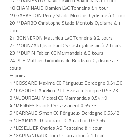
17 **DAMESTOY Xavier Aviron Bayonnais à 1 tour
18 CHAMINAUD Damien LVC Tonneins à 1 tour
19 GABASTON Remy Stade Montois Cyclisme à 1 tour
20 **DARBO Christophe Stade Montois Cyclisme à 1
tour
21 BONNERON Matthieu LVC Tonneins à 2 tours
22 **OUNZARI Jean Paul CS Casteljalousain à 2 tours
23 **DUPIN Fabien CC Marmandais à 3 tours
24 PUE Mathieu Girondins de Bordeaux Cyclisme à 3
tours
Espoirs
1 *GOSSARD Maxime CC Périgueux Dordogne 0.51.50
2 *PASQUET Aurelien VTT Evasion Pourpre 0.53.23
3 *AUDUREAU Mickaël CC Marmandais 0.54.19
4 *MENGES Franck CS Cassaneuil 0.55.33
5 *GARRAUD Simon CC Périgueux Dordogne 0.55.42
6 *CHAMINAUD Romain UC Arcachon 0.57.56
7 *LESELLIER Charles AS Testerine à 1 tour
8 *GARRANDAUX Tom UC Arcachon à 1 tour