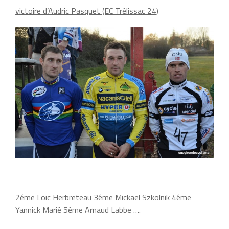
victoire d’Audric Pasquet (EC Trélissac 24)
2éme Loic Herbreteau 3éme Mickael Szkolnik 4éme
Yannick Marié 5éme Arnaud Labbe ….