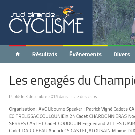
Résultats
Événements
Divers
Les engagés du Champio
Publié le 3 décembre 2015 dans La vie des clubs
Organisation : AVC Libourne Speaker ; Patrick Vigné Ca
EC TRELISSAC COULOUNIEIX 24 Cadet CHARDONNIERAS No
SERRES CASTET Cadet COUDOUIN Enguerrand VTT ESTUAI
Cadet DARRIBEAU Anouck CS CASTELJALOUSAIN Minime DU