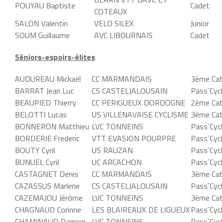
POUYAU Baptiste
Cadet
COTEAUX
SALON Valentin
VELO SILEX
Junior
SOUM Guillaume
AVC LIBOURNAIS
Cadet
Séniors-espoirs-élites
AUDUREAU Mickaël
CC MARMANDAIS
3ème Cat
BARRAT Jean Luc
CS CASTELJALOUSAIN
Pass`Cyc
BEAUPIED Thierry
CC PERIGUEUX DORDOGNE
2ème Cat
BELOTTI Lucas
US VILLENAVAISE CYCLISME
3ème Cat
BONNERON Matthieu
LVC TONNEINS
Pass`Cyc
BORDERIE Frederic
VTT EVASION POURPRE
Pass`Cyc
BOUTY Cyril
US RAUZAN
Pass`Cyc
BUNUEL Cyril
UC ARCACHON
Pass`Cyc
CASTAGNET Denis
CC MARMANDAIS
3ème Cat
CAZASSUS Marlene
CS CASTELJALOUSAIN
Pass`Cyc
CAZEMAJOU Jérôme
LVC TONNEINS
3ème Cat
CHAGNAUD Corinne
LES BLAIREAUX DE LIGUEUX
Pass`Cyc
CHAMINAUD Damien
LVC TONNEINS
Pass`Cyc