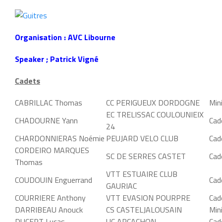
Organisation : AVC Libourne
Speaker ; Patrick Vigné
Cadets
CABRILLAC Thomas
CC PERIGUEUX DORDOGNE
Min
EC TRELISSAC COULOUNIEIX
CHADOURNE Yann
Cad
24
CHARDONNIERAS Noémie
PEUJARD VELO CLUB
Cad
CORDEIRO MARQUES
SC DE SERRES CASTET
Cad
Thomas
VTT ESTUAIRE CLUB
COUDOUIN Enguerrand
Cad
GAURIAC
COURRIERE Anthony
VTT EVASION POURPRE
Cad
DARRIBEAU Anouck
CS CASTELJALOUSAIN
Min
DUCEPT Lucas
UC ARCACHON
Cad