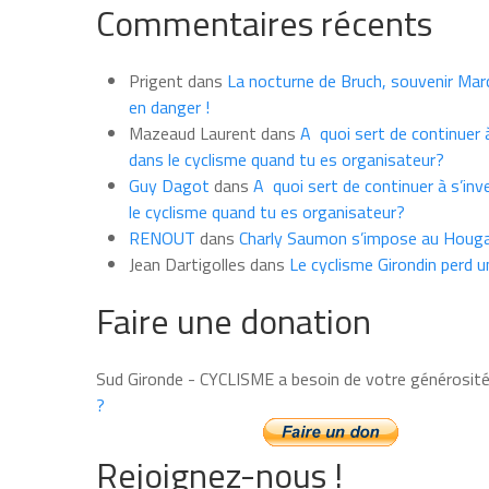
Commentaires récents
les
news
du
Prigent
dans
La nocturne de Bruch, souvenir Marce
mois
en danger !
Mazeaud Laurent
dans
A quoi sert de continuer à
dans le cyclisme quand tu es organisateur?
Guy Dagot
dans
A quoi sert de continuer à s’inv
le cyclisme quand tu es organisateur?
RENOUT
dans
Charly Saumon s’impose au Houga
Jean Dartigolles
dans
Le cyclisme Girondin perd u
Faire une donation
Sud Gironde - CYCLISME a besoin de votre générosit
?
Rejoignez-nous !