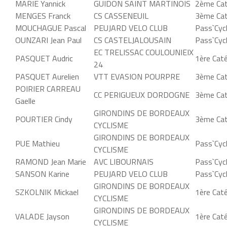
MARIE Yannick
GUIDON SAINT MARTINOIS
2ème Cat
MENGES Franck
CS CASSENEUIL
3ème Cat
MOUCHAGUE Pascal
PEUJARD VELO CLUB
Pass`Cyc
OUNZARI Jean Paul
CS CASTELJALOUSAIN
Pass`Cyc
EC TRELISSAC COULOUNIEIX
PASQUET Audric
1ère Cat
24
PASQUET Aurelien
VTT EVASION POURPRE
3ème Cat
POIRIER CARREAU
CC PERIGUEUX DORDOGNE
3ème Cat
Gaelle
GIRONDINS DE BORDEAUX
POURTIER Cindy
3ème Cat
CYCLISME
GIRONDINS DE BORDEAUX
PUE Mathieu
Pass`Cyc
CYCLISME
RAMOND Jean Marie
AVC LIBOURNAIS
Pass`Cyc
SANSON Karine
PEUJARD VELO CLUB
Pass`Cyc
GIRONDINS DE BORDEAUX
SZKOLNIK Mickael
1ère Cat
CYCLISME
GIRONDINS DE BORDEAUX
VALADE Jayson
1ère Cat
CYCLISME