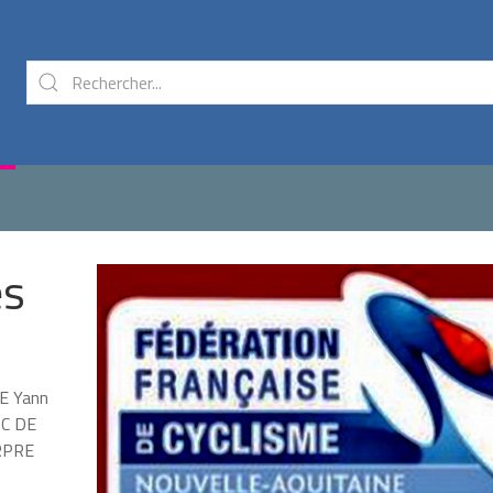
es
E Yann
C DE
RPRE