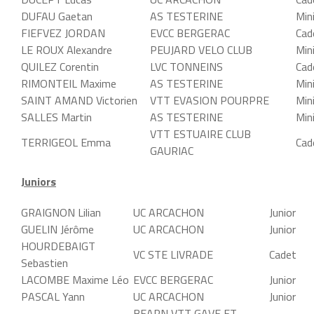
DUFAU Gaetan
AS TESTERINE
Min
FIEFVEZ JORDAN
EVCC BERGERAC
Cad
LE ROUX Alexandre
PEUJARD VELO CLUB
Min
QUILEZ Corentin
LVC TONNEINS
Cad
RIMONTEIL Maxime
AS TESTERINE
Min
SAINT AMAND Victorien
VTT EVASION POURPRE
Min
SALLES Martin
AS TESTERINE
Min
VTT ESTUAIRE CLUB
TERRIGEOL Emma
Cad
GAURIAC
Juniors
GRAIGNON Lilian
UC ARCACHON
Junior
GUELIN Jérôme
UC ARCACHON
Junior
HOURDEBAIGT
VC STE LIVRADE
Cadet
Sebastien
LACOMBE Maxime Léo
EVCC BERGERAC
Junior
PASCAL Yann
UC ARCACHON
Junior
BEARN VTT GAVE ET