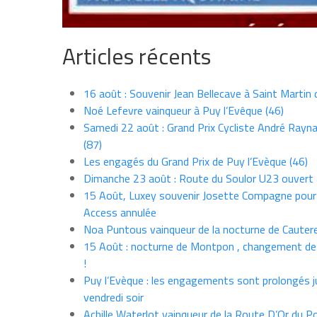
Articles récents
16 août : Souvenir Jean Bellecave à Saint Martin
Noé Lefevre vainqueur à Puy l’Evêque (46)
Samedi 22 août : Grand Prix Cycliste André Rayna
(87)
Les engagés du Grand Prix de Puy l’Evèque (46)
Dimanche 23 août : Route du Soulor U23 ouvert
15 Août, Luxey souvenir Josette Compagne pour
Access annulée
Noa Puntous vainqueur de la nocturne de Cauter
15 Août : nocturne de Montpon , changement de
!
Puy l’Evèque : les engagements sont prolongés j
vendredi soir
Achille Waterlot vainqueur de la Route D’Or du P