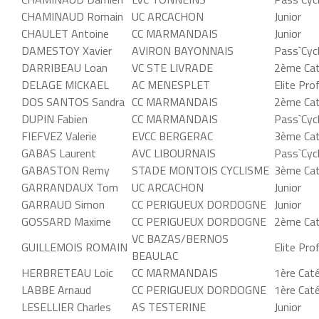
CHAMINAUD Romain
UC ARCACHON
Junior
CHAULET Antoine
CC MARMANDAIS
Junior
DAMESTOY Xavier
AVIRON BAYONNAIS
Pass`Cyc
DARRIBEAU Loan
VC STE LIVRADE
2ème Cat
DELAGE MICKAEL
AC MENESPLET
Elite Pro
DOS SANTOS Sandra
CC MARMANDAIS
2ème Cat
DUPIN Fabien
CC MARMANDAIS
Pass`Cyc
FIEFVEZ Valerie
EVCC BERGERAC
3ème Cat
GABAS Laurent
AVC LIBOURNAIS
Pass`Cyc
GABASTON Remy
STADE MONTOIS CYCLISME
3ème Cat
GARRANDAUX Tom
UC ARCACHON
Junior
GARRAUD Simon
CC PERIGUEUX DORDOGNE
Junior
GOSSARD Maxime
CC PERIGUEUX DORDOGNE
2ème Cat
VC BAZAS/BERNOS
GUILLEMOIS ROMAIN
Elite Pro
BEAULAC
HERBRETEAU Loic
CC MARMANDAIS
1ère Cat
LABBE Arnaud
CC PERIGUEUX DORDOGNE
1ère Cat
LESELLIER Charles
AS TESTERINE
Junior