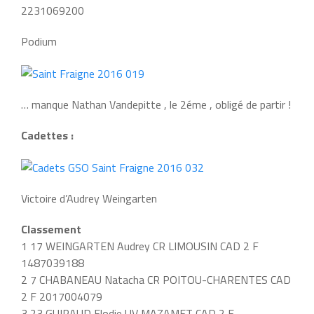
2231069200
Podium
… manque Nathan Vandepitte , le 2éme , obligé de partir !
Cadettes :
Victoire d’Audrey Weingarten
Classement
1 17 WEINGARTEN Audrey CR LIMOUSIN CAD 2 F
1487039188
2 7 CHABANEAU Natacha CR POITOU-CHARENTES CAD
2 F 2017004079
3 23 GUIRAUD Elodie UV MAZAMET CAD 2 F