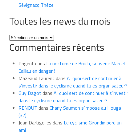
Sévignacq Théze
Toutes les news du mois
Toutes
Commentaires récents
les
news
du
Prigent
dans
La nocturne de Bruch, souvenir Marcel
mois
Caillau en danger !
Mazeaud Laurent
dans
A quoi sert de continuer à
s’investir dans le cyclisme quand tu es organisateur?
Guy Dagot
dans
A quoi sert de continuer à s’investir
dans le cyclisme quand tu es organisateur?
RENOUT
dans
Charly Saumon s’impose au Houga
(32)
Jean Dartigolles
dans
Le cyclisme Girondin perd un
ami