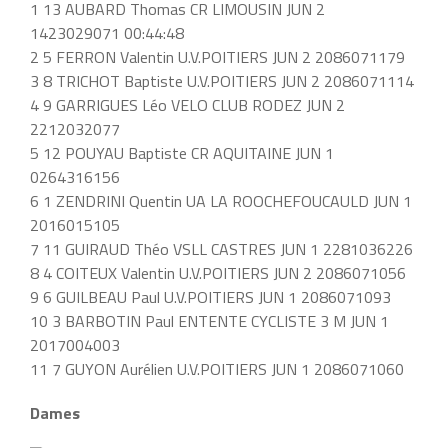
1 13 AUBARD Thomas CR LIMOUSIN JUN 2
1423029071 00:44:48
2 5 FERRON Valentin U.V.POITIERS JUN 2 2086071179
3 8 TRICHOT Baptiste U.V.POITIERS JUN 2 2086071114
4 9 GARRIGUES Léo VELO CLUB RODEZ JUN 2
2212032077
5 12 POUYAU Baptiste CR AQUITAINE JUN 1
0264316156
6 1 ZENDRINI Quentin UA LA ROOCHEFOUCAULD JUN 1
2016015105
7 11 GUIRAUD Théo VSLL CASTRES JUN 1 2281036226
8 4 COITEUX Valentin U.V.POITIERS JUN 2 2086071056
9 6 GUILBEAU Paul U.V.POITIERS JUN 1 2086071093
10 3 BARBOTIN Paul ENTENTE CYCLISTE 3 M JUN 1
2017004003
11 7 GUYON Aurélien U.V.POITIERS JUN 1 2086071060
Dames