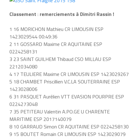
Classement
:
remerciements à Dimitri Rassin !
1 16 MORICHON Mathieu CR LIMOUSIN ESP
1423029544 00:49:36
2 11 GOSSARD Maxime CR AQUITAINE ESP
0224258131
3 23 SAINT GUILHEM Thibaud CSO MILLAU ESP
2212034080
4 17 TEULIERE Maxime CR LIMOUSIN ESP 1423029267
5 18 CHAMBET Priscillien V.C.LA SOUTERRAINE ESP
1423028006
6 31 PASQUET Aurélien VTT EVASION POURPRE ESP
0224273048
7 35 PETITEAU Valentin A.PO.GE U CHARENTE
MARITIME ESP 2017140079
8 10 GARRAUD Simon CR AQUITAINE ESP 0224258130
9 15 BOUTET Romain CR LIMOUSIN ESP 1423029079