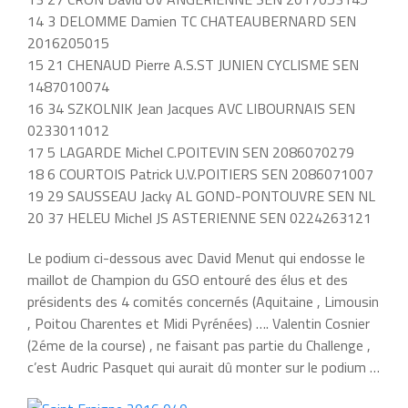
14 3 DELOMME Damien TC CHATEAUBERNARD SEN
2016205015
15 21 CHENAUD Pierre A.S.ST JUNIEN CYCLISME SEN
1487010074
16 34 SZKOLNIK Jean Jacques AVC LIBOURNAIS SEN
0233011012
17 5 LAGARDE Michel C.POITEVIN SEN 2086070279
18 6 COURTOIS Patrick U.V.POITIERS SEN 2086071007
19 29 SAUSSEAU Jacky AL GOND-PONTOUVRE SEN NL
20 37 HELEU Michel JS ASTERIENNE SEN 0224263121
Le podium ci-dessous avec David Menut qui endosse le
maillot de Champion du GSO entouré des élus et des
présidents des 4 comités concernés (Aquitaine , Limousin
, Poitou Charentes et Midi Pyrénées) …. Valentin Cosnier
(2éme de la course) , ne faisant pas partie du Challenge ,
c’est Audric Pasquet qui aurait dû monter sur le podium …