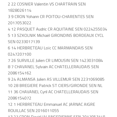
2 22 COSNIER Valentin VS CHARTRAIN SEN
1828026114
3 9 CRON Yohann CR POITOU-CHARENTES SEN
2017053022
4 12 PASQUET Audric CR AQUITAINE SEN 0224255034
5 13 SZKOLNIK Michaël GIRONDINS BORDEAUX CYCL
SEN 0233017139
6 14 HERBRETEAU Loïc CC MARMANDAIS SEN
0247207100
7 26 SURVILLE Julien CR LIMOUSIN SEN 1423031084
8 7 CHAVANEL Sylvain AC CHATELLERAUDAIS SEN
2086154162
9 24 ALMANSA Julien AS VILLEMUR SEN 2231069085
10 28 BREGIERE Patrick ST CIERS/GIRONDE SEN NL
11 36 CHAVANEL Cyril AC CHATELLERAUDAIS SEN
2086154072
12 1 HERBRETEAU Emmanuel AC JARNAC AIGRE
ROUILLAC SEN 2016011055
13 27 CRON David UV ANGERIENNE SEN 2017053145