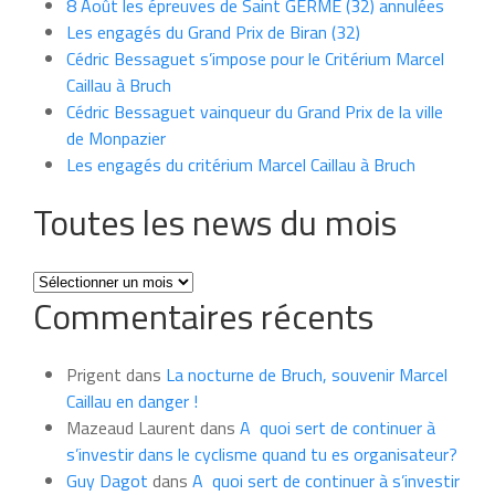
8 Août les épreuves de Saint GERME (32) annulées
Les engagés du Grand Prix de Biran (32)
Cédric Bessaguet s’impose pour le Critérium Marcel
Caillau à Bruch
Cédric Bessaguet vainqueur du Grand Prix de la ville
de Monpazier
Les engagés du critérium Marcel Caillau à Bruch
Toutes les news du mois
Toutes
Commentaires récents
les
news
du
Prigent
dans
La nocturne de Bruch, souvenir Marcel
mois
Caillau en danger !
Mazeaud Laurent
dans
A quoi sert de continuer à
s’investir dans le cyclisme quand tu es organisateur?
Guy Dagot
dans
A quoi sert de continuer à s’investir