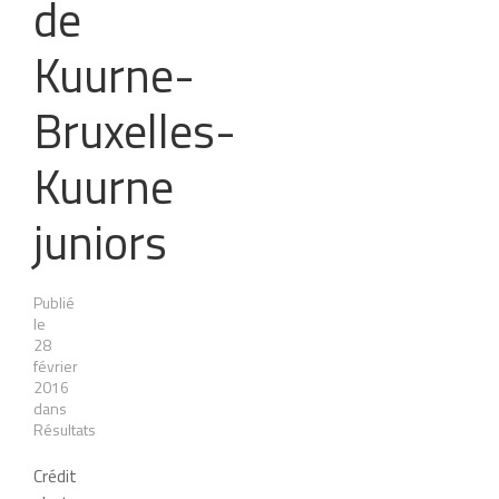
de
Kuurne-
Bruxelles-
Kuurne
juniors
Publié
le
28
février
2016
dans
Résultats
Crédit