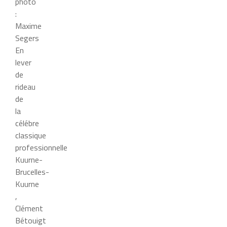
photo
:
Maxime
Segers
En
lever
de
rideau
de
la
célébre
classique
professionnelle
Kuurne-
Brucelles-
Kuurne
,
Clément
Bétouigt