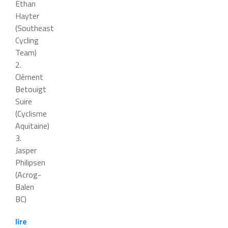
Ethan
Hayter
(Southeast
Cycling
Team)
2.
Clément
Betouigt
Suire
(Cyclisme
Aquitaine)
3.
Jasper
Philipsen
(Acrog-
Balen
BC)
lire