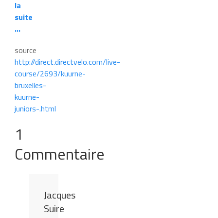
la
suite
…
source
http://direct.directvelo.com/live-
course/2693/kuurne-
bruxelles-
kuurne-
juniors-.html
1
Commentaire
Jacques
Suire