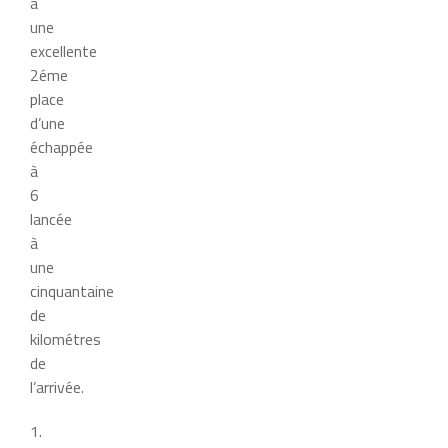
à
une
excellente
2éme
place
d’une
échappée
à
6
lancée
à
une
cinquantaine
de
kilométres
de
l’arrivée.
1.