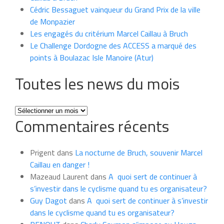
Cédric Bessaguet vainqueur du Grand Prix de la ville
de Monpazier
Les engagés du critérium Marcel Caillau à Bruch
Le Challenge Dordogne des ACCESS a marqué des
points à Boulazac Isle Manoire (Atur)
Toutes les news du mois
Toutes
Commentaires récents
les
news
du
Prigent
dans
La nocturne de Bruch, souvenir Marcel
mois
Caillau en danger !
Mazeaud Laurent
dans
A quoi sert de continuer à
s’investir dans le cyclisme quand tu es organisateur?
Guy Dagot
dans
A quoi sert de continuer à s’investir
dans le cyclisme quand tu es organisateur?