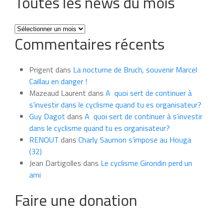
Toutes les news du mois
Toutes
Commentaires récents
les
news
du
Prigent
dans
La nocturne de Bruch, souvenir Marcel
mois
Caillau en danger !
Mazeaud Laurent
dans
A quoi sert de continuer à
s’investir dans le cyclisme quand tu es organisateur?
Guy Dagot
dans
A quoi sert de continuer à s’investir
dans le cyclisme quand tu es organisateur?
RENOUT
dans
Charly Saumon s’impose au Houga
(32)
Jean Dartigolles
dans
Le cyclisme Girondin perd un
ami
Faire une donation