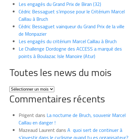
Les engagés du Grand Prix de Biran (32)
Cédric Bessaguet s’impose pour le Critérium Marcel
Caillau à Bruch
Cédric Bessaguet vainqueur du Grand Prix de la ville
de Monpazier
Les engagés du critérium Marcel Caillau à Bruch
Le Challenge Dordogne des ACCESS a marqué des
points à Boulazac Isle Manoire (Atur)
Toutes les news du mois
Toutes
Commentaires récents
les
news
du
Prigent
dans
La nocturne de Bruch, souvenir Marcel
mois
Caillau en danger !
Mazeaud Laurent
dans
A quoi sert de continuer à
s’investir dans le cyclisme quand tu es organisateur?