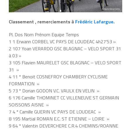
Classement , remerciements à
Frédéric Lafargue.
Pl. Dos Nom Prénom Equipe Temps
1 1 Erwann CORBEL VC PAYS DE LOUDEAC 4h27’53 »
2 107 Yoan VERARDO GSC BLAGNAC – VELO SPORT 31
à 03 »
3 105 Flavien MAURELET GSC BLAGNAC – VELO SPORT
31 »
4 11 * Benoit COSNEFROY CHAMBERY CYCLISME
FORMATION »
5 73 * Dorian GODON V.C. VAULX EN VELIN »
6 176 Camille THOMINET CC VILLENEUVE ST GERMAIN
SOISSONS AISNE »
7 4 * Camille GUERIN VC PAYS DE LOUDEAC »
8 195 Martial ROMAN E.C. ST ETIENNE – LOIRE »
9 64 * Valentin DEVERCHERE C.R.4 CHEMINS/ROANNE