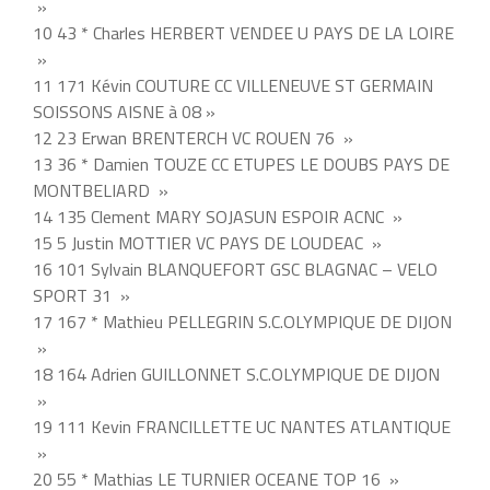
»
10 43 * Charles HERBERT VENDEE U PAYS DE LA LOIRE
»
11 171 Kévin COUTURE CC VILLENEUVE ST GERMAIN
SOISSONS AISNE à 08 »
12 23 Erwan BRENTERCH VC ROUEN 76 »
13 36 * Damien TOUZE CC ETUPES LE DOUBS PAYS DE
MONTBELIARD »
14 135 Clement MARY SOJASUN ESPOIR ACNC »
15 5 Justin MOTTIER VC PAYS DE LOUDEAC »
16 101 Sylvain BLANQUEFORT GSC BLAGNAC – VELO
SPORT 31 »
17 167 * Mathieu PELLEGRIN S.C.OLYMPIQUE DE DIJON
»
18 164 Adrien GUILLONNET S.C.OLYMPIQUE DE DIJON
»
19 111 Kevin FRANCILLETTE UC NANTES ATLANTIQUE
»
20 55 * Mathias LE TURNIER OCEANE TOP 16 »