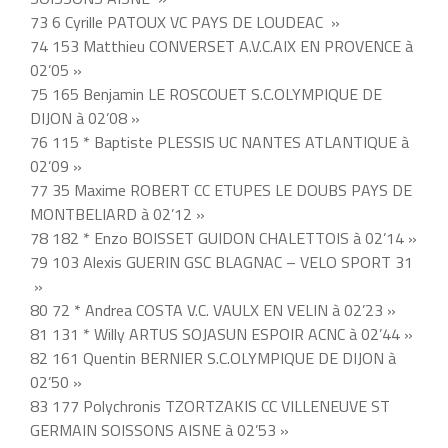
73 6 Cyrille PATOUX VC PAYS DE LOUDEAC »
74 153 Matthieu CONVERSET A.V.C.AIX EN PROVENCE à
02’05 »
75 165 Benjamin LE ROSCOUET S.C.OLYMPIQUE DE
DIJON à 02’08 »
76 115 * Baptiste PLESSIS UC NANTES ATLANTIQUE à
02’09 »
77 35 Maxime ROBERT CC ETUPES LE DOUBS PAYS DE
MONTBELIARD à 02’12 »
78 182 * Enzo BOISSET GUIDON CHALETTOIS à 02’14 »
79 103 Alexis GUERIN GSC BLAGNAC – VELO SPORT 31
»
80 72 * Andrea COSTA V.C. VAULX EN VELIN à 02’23 »
81 131 * Willy ARTUS SOJASUN ESPOIR ACNC à 02’44 »
82 161 Quentin BERNIER S.C.OLYMPIQUE DE DIJON à
02’50 »
83 177 Polychronis TZORTZAKIS CC VILLENEUVE ST
GERMAIN SOISSONS AISNE à 02’53 »