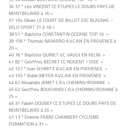
36 37 * Léo VINCENT CC ETUPES LE DOUBS PAYS DE
MONTBELIARD à 16 »
37 104 Olivier LE COURT DE BILLOT GSC BLAGNAC –
VELO SPORT 31 à 18 »
38 51 * Baptiste CONSTANTIN OCEANE TOP 16 »
39 156 * Thomas NAVARRO A.V.C.AIX EN PROVENCE à
20 »
40 76 * Baptiste QUINET V.C. VAULX EN VELIN »
41 82 * Geoffroy BECRET CC NOGENT / OISE »
42 157 * Ivan SCHMITZ A.V.C.AIX EN PROVENCE »
43 155 * Robin MEYER A.V.C.AIX EN PROVENCE »
44 67 Alexandre JAMET C.R.4 CHEMINS/ROANNE »
45 62 Geoffrey BOUCHARD C.R.4 CHEMINS/ROANNE à
25 »
46 31 Fabien DOUBEY CC ETUPES LE DOUBS PAYS DE
MONTBELIARD à 26 »
47 13 * Etienne FABRE CHAMBERY CYCLISME
FORMATION à 31 »