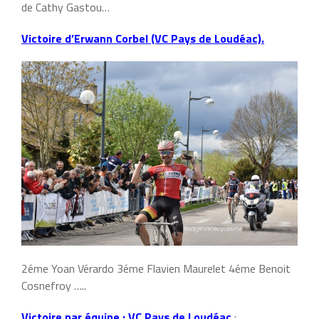
de Cathy Gastou…
Victoire d’Erwann Corbel (VC Pays de Loudéac).
2éme Yoan Vérardo 3éme Flavien Maurelet 4éme Benoit
Cosnefroy …..
Victoire par équipe : VC Pays de Loudéac
: …