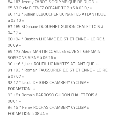
84 162 Jeremy CABOT S.C.OLYMPIQUE DE DIJON »
85 53 Rudy FIEFVEZ OCEANE TOP 16 à 03’07 »
86 112 * Adrien LEBOUCHER UC NANTES ATLANTIQUE
à 03’10 »
87 185 Stéphane DUGUENET GUIDON CHALETTOIS à
04’37 »
88 194 * Bastien LHOMME E.C. ST ETIENNE – LOIRE à
06’09 »
89 173 Alexis MARTIN CC VILLENEUVE ST GERMAIN
SOISSONS AISNE à 06’16 »
90 116 * Jules ROUEIL UC NANTES ATLANTIQUE »
91 193 * Romain FAUSSURIER E.C. ST ETIENNE – LOIRE
à 07’07 »
92 12 * Jacob DE JONG CHAMBERY CYCLISME
FORMATION »
93 181 Romain BARROSO GUIDON CHALETTOIS à
08’01 »
94 16 * Remy ROCHAS CHAMBERY CYCLISME
FORMATION à 08’44 »