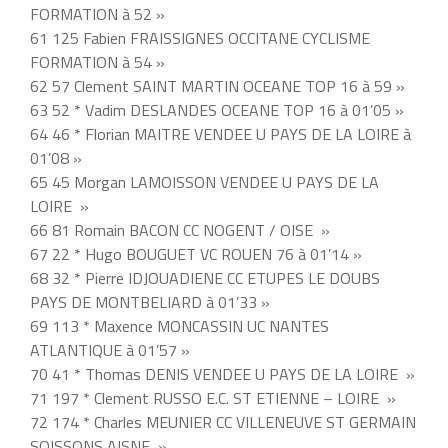
FORMATION à 52 »
61 125 Fabien FRAISSIGNES OCCITANE CYCLISME
FORMATION à 54 »
62 57 Clement SAINT MARTIN OCEANE TOP 16 à 59 »
63 52 * Vadim DESLANDES OCEANE TOP 16 à 01’05 »
64 46 * Florian MAITRE VENDEE U PAYS DE LA LOIRE à
01’08 »
65 45 Morgan LAMOISSON VENDEE U PAYS DE LA
LOIRE »
66 81 Romain BACON CC NOGENT / OISE »
67 22 * Hugo BOUGUET VC ROUEN 76 à 01’14 »
68 32 * Pierre IDJOUADIENE CC ETUPES LE DOUBS
PAYS DE MONTBELIARD à 01’33 »
69 113 * Maxence MONCASSIN UC NANTES
ATLANTIQUE à 01’57 »
70 41 * Thomas DENIS VENDEE U PAYS DE LA LOIRE »
71 197 * Clement RUSSO E.C. ST ETIENNE – LOIRE »
72 174 * Charles MEUNIER CC VILLENEUVE ST GERMAIN
SOISSONS AISNE »