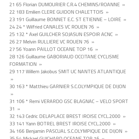
21 65 Florian DUMOURIER C.R.4 CHEMINS/ROANNE »
22 183 Emilien CLERE GUIDON CHALETTOIS »
23 191 Guillaume BONNET E.C. ST ETIENNE – LOIRE »
24 24 * Wilfried CANALES VC ROUEN 76 »
25 132 * Axel GUILCHER SOJASUN ESPOIR ACNC »
26 27 Melvin RULLIERE VC ROUEN 76 »
27 56 Yoann PAILLOT OCEANE TOP 16 »
28 126 Guillaume GABORIAUD OCCITANE CYCLISME
FORMATION »
29 117 Willem Jakobus SMIT UC NANTES ATLANTIQUE
»
30 163 * Matthieu GARNIER S.C.OLYMPIQUE DE DIJON
»
31 106 * Remi VERARDO GSC BLAGNAC – VELO SPORT
31 »
32 143 Cedric DELAPLACE BREST IROISE CYCL.2000 »
33 141 Yann BOTREL BREST IROISE CYCL.2000 »
34 166 Benjamin PASCUAL S.C.OLYMPIQUE DE DIJON »
35 54 Mickael GUICHARD OCEANE TOP 16 »