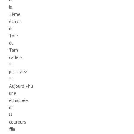
la
3ème
étape
du
Tour
du
Tarn
cadets
!!!
partagez
!!!
Aujourd »hui
une
échappée
de
8
coureurs
file