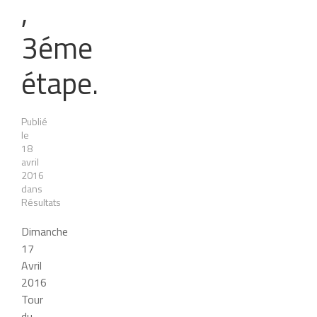
,
Interviews
3éme
étape.
Publié
le
18
avril
2016
dans
Résultats
Dimanche
17
Avril
2016
Tour
du