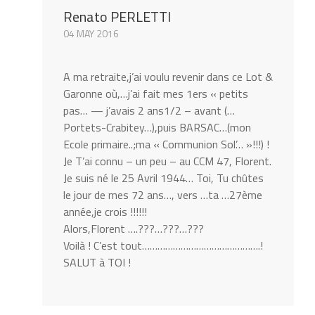
Renato PERLETTI
04 MAY 2016
A ma retraite,j’ai voulu revenir dans ce Lot &
Garonne où,…j’ai fait mes 1ers « petits
pas… — j’avais 2 ans1/2 – avant (…
Portets-Crabitey…),puis BARSAC…(mon
Ecole primaire..;ma « Communion Sol’… »!!!) !
Je T’ai connu – un peu – au CCM 47, Florent.
Je suis né le 25 Avril 1944… Toi, Tu chûtes
le jour de mes 72 ans…, vers …ta …27ème
année,je crois !!!!!!
Alors,Florent ….???…???…???
Voilà ! C’est tout……………………………………….!
SALUT à TOI !