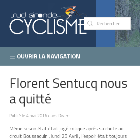
OUVRIR LA NAVIGATION
Florent Sentucq nous
a quitté
Publié le 4 mai 2016 dans Divers
Même si son état était jugé critique aprés sa chute au
circuit Boussaquin , lundi 25 Avril , l’espoir était toujours