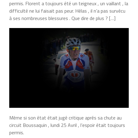
permis. Florent a toujours été un teigneux , un vaillant , la
difficulté ne lui faisait pas peur. Hélas , il n’a pas survécu
à ses nombreuses blessures . Que dire de plus ? […]
Même si son état était jugé critique aprés sa chute au
circuit Boussaquin , lundi 25 Avril , l’espoir était toujours
permis.