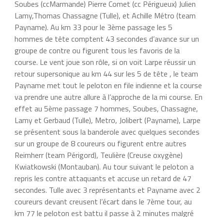
Soubes (ccMarmande) Pierre Comet (cc Périgueux) Julien
Lamy,Thomas Chassagne (Tulle), et Achille Métro (team
Payname). Au km 33 pour le 3ème passage les 5
hommes de tête comptent 43 secondes d’avance sur un
groupe de contre ou figurent tous les favoris de la
course. Le vent joue son rôle, si on voit Larpe réussir un
retour supersonique au km 44 sur les 5 de tête , le team
Payname met tout le peloton en file indienne et la course
va prendre une autre allure à l’approche de la mi course. En
effet au 5ème passage 7 hommes, Soubes, Chassagne,
Lamy et Gerbaud (Tulle), Metro, Jolibert (Payname), Larpe
se présentent sous la banderole avec quelques secondes
sur un groupe de 8 coureurs ou figurent entre autres
Reimherr (team Périgord), Teulière (Creuse oxygène)
Kwiatkowski (Montauban). Au tour suivant le peloton a
repris les contre attaquants et accuse un retard de 47
secondes. Tulle avec 3 représentants et Payname avec 2
coureurs devant creusent l’écart dans le 7ème tour, au
km 77 le peloton est battu il passe à 2 minutes malgré