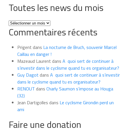
Toutes les news du mois
Toutes
Commentaires récents
les
news
du
Prigent
dans
La nocturne de Bruch, souvenir Marcel
mois
Caillau en danger !
Mazeaud Laurent
dans
A quoi sert de continuer à
s’investir dans le cyclisme quand tu es organisateur?
Guy Dagot
dans
A quoi sert de continuer à s’investir
dans le cyclisme quand tu es organisateur?
RENOUT
dans
Charly Saumon s’impose au Houga
(32)
Jean Dartigolles
dans
Le cyclisme Girondin perd un
ami
Faire une donation