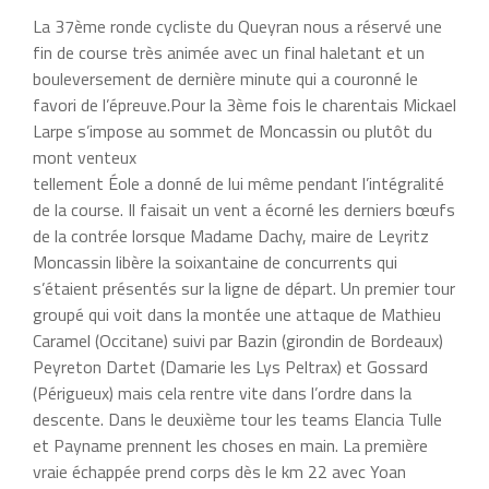
La 37ème ronde cycliste du Queyran nous a réservé une
fin de course très animée avec un final haletant et un
bouleversement de dernière minute qui a couronné le
favori de l’épreuve.Pour la 3ème fois le charentais Mickael
Larpe s’impose au sommet de Moncassin ou plutôt du
mont venteux
tellement Éole a donné de lui même pendant l’intégralité
de la course. Il faisait un vent a écorné les derniers bœufs
de la contrée lorsque Madame Dachy, maire de Leyritz
Moncassin libère la soixantaine de concurrents qui
s’étaient présentés sur la ligne de départ. Un premier tour
groupé qui voit dans la montée une attaque de Mathieu
Caramel (Occitane) suivi par Bazin (girondin de Bordeaux)
Peyreton Dartet (Damarie les Lys Peltrax) et Gossard
(Périgueux) mais cela rentre vite dans l’ordre dans la
descente. Dans le deuxième tour les teams Elancia Tulle
et Payname prennent les choses en main. La première
vraie échappée prend corps dès le km 22 avec Yoan