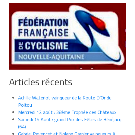
Articles récents
Achille Waterlot vainqueur de la Route D’Or du
Poitou
Mercredi 12 août : 38ème Trophée des Châteaux
Samedi 15 Août : grand Prix des Fêtes de Bénéjacq
(64)
Gabriel Peyencet et Nolann Garnier vainqueurs à