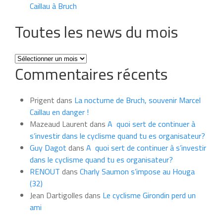
Caillau à Bruch
Toutes les news du mois
Toutes
Commentaires récents
les
news
du
Prigent
dans
La nocturne de Bruch, souvenir Marcel
mois
Caillau en danger !
Mazeaud Laurent
dans
A quoi sert de continuer à
s’investir dans le cyclisme quand tu es organisateur?
Guy Dagot
dans
A quoi sert de continuer à s’investir
dans le cyclisme quand tu es organisateur?
RENOUT
dans
Charly Saumon s’impose au Houga
(32)
Jean Dartigolles
dans
Le cyclisme Girondin perd un
ami