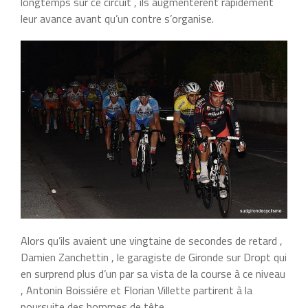
longtemps sur ce circuit , ils augmentérent rapidement
leur avance avant qu’un contre s’organise.
Alors qu’ils avaient une vingtaine de secondes de retard ,
Damien Zanchettin , le garagiste de Gironde sur Dropt qui
en surprend plus d’un par sa vista de la course à ce niveau
, Antonin Boissiére et Florian Villette partirent à la
poursuite des hommes de tête.