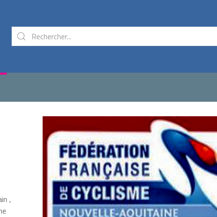
in ,
ne