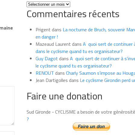
Toutes
Commentaires récents
les
news
du
emaine
Prigent
dans
La nocturne de Bruch, souvenir Marce
mois
en danger !
Mazeaud Laurent
dans
A quoi sert de continuer à
dans le cyclisme quand tu es organisateur?
Guy Dagot
dans
A quoi sert de continuer à s’inv
le cyclisme quand tu es organisateur?
RENOUT
dans
Charly Saumon s’impose au Houga
Jean Dartigolles
dans
Le cyclisme Girondin perd u
Faire une donation
Sud Gironde - CYCLISME a besoin de votre générosit
?