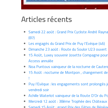
Articles récents
Samedi 22 août : Grand Prix Cycliste André Rayna
(87)
Les engagés du Grand Prix de Puy l’Evèque (46)
Dimanche 23 août : Route du Soulor U23 ouvert
15 Août, Luxey souvenir Josette Compagne pour
Access annulée
Noa Puntous vainqueur de la nocturne de Cauter
15 Août : nocturne de Montpon , changement de
!
Puy l’Evèque : les engagements sont prolongés j
vendredi soir
Achille Waterlot vainqueur de la Route D’Or du P
Mercredi 12 août : 38ème Trophée des Châteaux
Samedi 15 Août : grand Prix des Fêtes de Bénéja