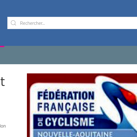
t
don