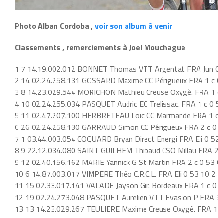
Photo Alban Cordoba ,
voir son album à venir
Classements , remerciements à Joel Mouchague
1 7 14.19.002.012 BONNET Thomas VTT Argentat FRA Jun 
2 14 02.24.258.131 GOSSARD Maxime CC Périgueux FRA 1 c 
3 8 14.23.029.544 MORICHON Mathieu Creuse Oxygè. FRA 1 c
4 10 02.24.255.034 PASQUET Audric EC Trelissac. FRA 1 c 0 
5 11 02.47.207.100 HERBRETEAU Loic CC Marmande FRA 1 c
6 26 02.24.258.130 GARRAUD Simon CC Périgueux FRA 2 c 0
7 1 03.44.003.054 COQUARD Bryan Direct Energi FRA Eli 0 5
8 9 22.12.034.080 SAINT GUILHEM Thibaud CSO Millau FRA 2
9 12 02.40.156.162 MARIE Yannick G St Martin FRA 2 c 0 53 
10 6 14.87.003.017 VIMPERE Théo C.R.C.L. FRA Eli 0 53 10 2
11 15 02.33.017.141 VALADE Jayson Gir. Bordeaux FRA 1 c 0
12 19 02.24.273.048 PASQUET Aurelien VTT Evasion P FRA 3
13 13 14.23.029.267 TEULIERE Maxime Creuse Oxygè. FRA 1 