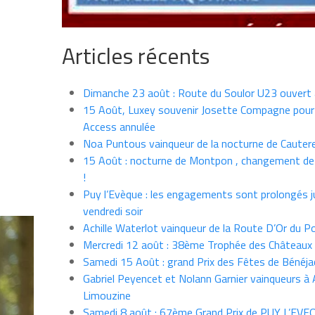
Articles récents
Dimanche 23 août : Route du Soulor U23 ouvert
15 Août, Luxey souvenir Josette Compagne pour
Access annulée
Noa Puntous vainqueur de la nocturne de Cauter
15 Août : nocturne de Montpon , changement de
!
Puy l’Evèque : les engagements sont prolongés j
vendredi soir
Achille Waterlot vainqueur de la Route D’Or du P
Mercredi 12 août : 38ème Trophée des Châteaux
Samedi 15 Août : grand Prix des Fêtes de Bénéja
Gabriel Peyencet et Nolann Garnier vainqueurs à A
Limouzine
Samedi 8 août : 67ème Grand Prix de PUY L’EVE