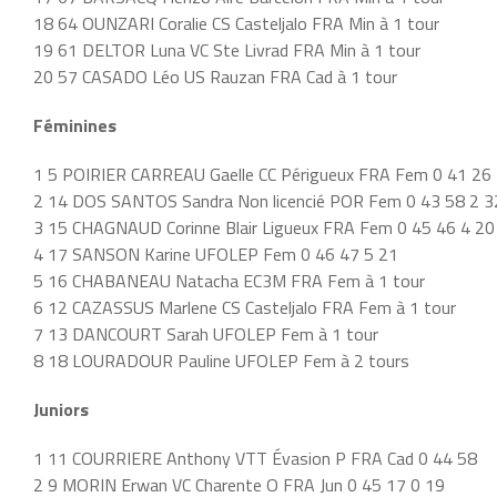
18 64 OUNZARI Coralie CS Casteljalo FRA Min à 1 tour
19 61 DELTOR Luna VC Ste Livrad FRA Min à 1 tour
20 57 CASADO Léo US Rauzan FRA Cad à 1 tour
Féminines
1 5 POIRIER CARREAU Gaelle CC Périgueux FRA Fem 0 41 26
2 14 DOS SANTOS Sandra Non licencié POR Fem 0 43 58 2 3
3 15 CHAGNAUD Corinne Blair Ligueux FRA Fem 0 45 46 4 20
4 17 SANSON Karine UFOLEP Fem 0 46 47 5 21
5 16 CHABANEAU Natacha EC3M FRA Fem à 1 tour
6 12 CAZASSUS Marlene CS Casteljalo FRA Fem à 1 tour
7 13 DANCOURT Sarah UFOLEP Fem à 1 tour
8 18 LOURADOUR Pauline UFOLEP Fem à 2 tours
Juniors
1 11 COURRIERE Anthony VTT Évasion P FRA Cad 0 44 58
2 9 MORIN Erwan VC Charente O FRA Jun 0 45 17 0 19