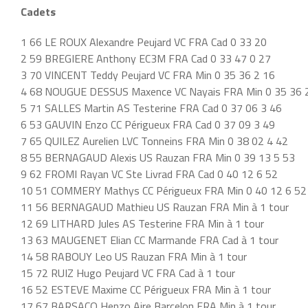
Cadets
1 66 LE ROUX Alexandre Peujard VC FRA Cad 0 33 20
2 59 BREGIERE Anthony EC3M FRA Cad 0 33 47 0 27
3 70 VINCENT Teddy Peujard VC FRA Min 0 35 36 2 16
4 68 NOUGUE DESSUS Maxence VC Nayais FRA Min 0 35 36 
5 71 SALLES Martin AS Testerine FRA Cad 0 37 06 3 46
6 53 GAUVIN Enzo CC Périgueux FRA Cad 0 37 09 3 49
7 65 QUILEZ Aurelien LVC Tonneins FRA Min 0 38 02 4 42
8 55 BERNAGAUD Alexis US Rauzan FRA Min 0 39 13 5 53
9 62 FROMI Rayan VC Ste Livrad FRA Cad 0 40 12 6 52
10 51 COMMERY Mathys CC Périgueux FRA Min 0 40 12 6 52
11 56 BERNAGAUD Mathieu US Rauzan FRA Min à 1 tour
12 69 LITHARD Jules AS Testerine FRA Min à 1 tour
13 63 MAUGENET Elian CC Marmande FRA Cad à 1 tour
14 58 RABOUY Leo US Rauzan FRA Min à 1 tour
15 72 RUIZ Hugo Peujard VC FRA Cad à 1 tour
16 52 ESTEVE Maxime CC Périgueux FRA Min à 1 tour
17 67 BARSACQ Henzo Aire Barcelon FRA Min à 1 tour