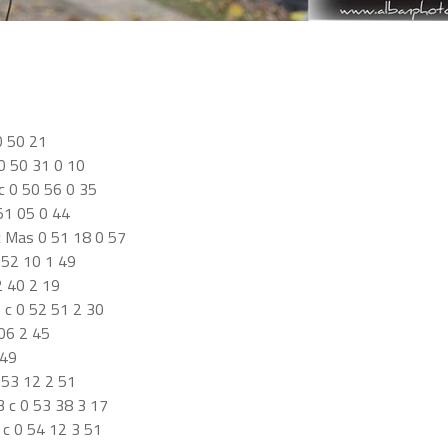
0 50 21
0 50 31 0 10
 0 50 56 0 35
51 05 0 44
 Mas 0 51 18 0 57
 52 10 1 49
2 40 2 19
 c 0 52 51 2 30
06 2 45
 49
 53 12 2 51
 c 0 53 38 3 17
c 0 54 12 3 51