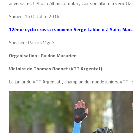
adversaires ! Photo Alban Cordoba , voir son album à venir C
Samedi 15 Octobre 2016
12éme cyclo cross « souvenir Serge Labbe » à Saint Maca
Speaker : Patrick Vigné
Organisation : Guidon Macarien
Victoire de Thomas Bonnet (VTT Argentat)
Le junior du VTT Argentat , champion du monde juniors VTT , s