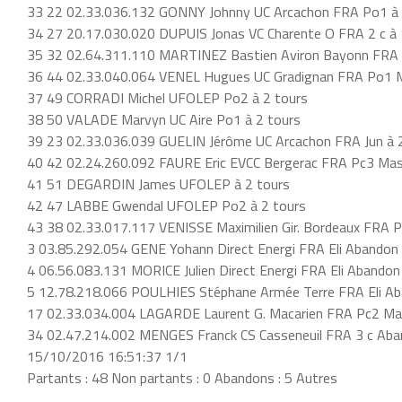
33 22 02.33.036.132 GONNY Johnny UC Arcachon FRA Po1 à 
34 27 20.17.030.020 DUPUIS Jonas VC Charente O FRA 2 c à 
35 32 02.64.311.110 MARTINEZ Bastien Aviron Bayonn FRA 3
36 44 02.33.040.064 VENEL Hugues UC Gradignan FRA Po1 M
37 49 CORRADI Michel UFOLEP Po2 à 2 tours
38 50 VALADE Marvyn UC Aire Po1 à 2 tours
39 23 02.33.036.039 GUELIN Jérôme UC Arcachon FRA Jun à 
40 42 02.24.260.092 FAURE Eric EVCC Bergerac FRA Pc3 Mas
41 51 DEGARDIN James UFOLEP à 2 tours
42 47 LABBE Gwendal UFOLEP Po2 à 2 tours
43 38 02.33.017.117 VENISSE Maximilien Gir. Bordeaux FRA P
3 03.85.292.054 GENE Yohann Direct Energi FRA Eli Abandon
4 06.56.083.131 MORICE Julien Direct Energi FRA Eli Abandon
5 12.78.218.066 POULHIES Stéphane Armée Terre FRA Eli A
17 02.33.034.004 LAGARDE Laurent G. Macarien FRA Pc2 M
34 02.47.214.002 MENGES Franck CS Casseneuil FRA 3 c Ab
15/10/2016 16:51:37 1/1
Partants : 48 Non partants : 0 Abandons : 5 Autres