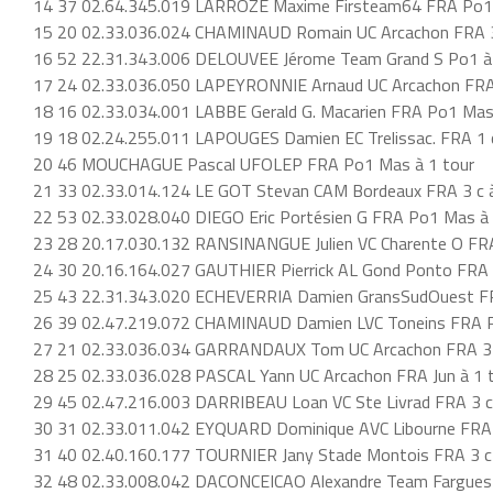
14 37 02.64.345.019 LARROZE Maxime Firsteam64 FRA Po1 
15 20 02.33.036.024 CHAMINAUD Romain UC Arcachon FRA 3
16 52 22.31.343.006 DELOUVEE Jérome Team Grand S Po1 à 
17 24 02.33.036.050 LAPEYRONNIE Arnaud UC Arcachon FRA
18 16 02.33.034.001 LABBE Gerald G. Macarien FRA Po1 Mas
19 18 02.24.255.011 LAPOUGES Damien EC Trelissac. FRA 1 c
20 46 MOUCHAGUE Pascal UFOLEP FRA Po1 Mas à 1 tour
21 33 02.33.014.124 LE GOT Stevan CAM Bordeaux FRA 3 c à
22 53 02.33.028.040 DIEGO Eric Portésien G FRA Po1 Mas à 
23 28 20.17.030.132 RANSINANGUE Julien VC Charente O FRA 
24 30 20.16.164.027 GAUTHIER Pierrick AL Gond Ponto FRA 3
25 43 22.31.343.020 ECHEVERRIA Damien GransSudOuest FR
26 39 02.47.219.072 CHAMINAUD Damien LVC Toneins FRA P
27 21 02.33.036.034 GARRANDAUX Tom UC Arcachon FRA 3 c
28 25 02.33.036.028 PASCAL Yann UC Arcachon FRA Jun à 1 
29 45 02.47.216.003 DARRIBEAU Loan VC Ste Livrad FRA 3 c 
30 31 02.33.011.042 EYQUARD Dominique AVC Libourne FRA 
31 40 02.40.160.177 TOURNIER Jany Stade Montois FRA 3 c
32 48 02.33.008.042 DACONCEICAO Alexandre Team Fargues 