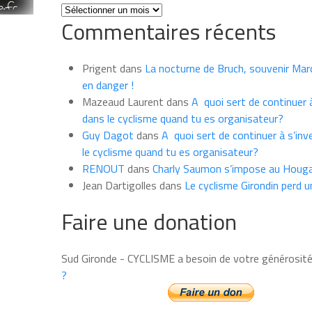
Toutes
Commentaires récents
les
news
du
Prigent
dans
La nocturne de Bruch, souvenir Marce
mois
en danger !
Mazeaud Laurent
dans
A quoi sert de continuer à
dans le cyclisme quand tu es organisateur?
Guy Dagot
dans
A quoi sert de continuer à s’inv
le cyclisme quand tu es organisateur?
RENOUT
dans
Charly Saumon s’impose au Houga
Jean Dartigolles
dans
Le cyclisme Girondin perd u
Faire une donation
Sud Gironde - CYCLISME a besoin de votre générosit
?