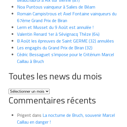
Noa Puntous vainqueur à Salies de Béarn
Romain Campistrous et Axel Fontaine vainqueurs du
67ème Grand Prix de Biran
Lerm et Musset du 9 Août est annulée !
Valentin Renard 1er à Sévignacq Théze (64)
8 Août les épreuves de Saint GERME (32) annulées
Les engagés du Grand Prix de Biran (32)
Cédric Bessaguet s’impose pour le Critérium Marcel
Caillau à Bruch
Toutes les news du mois
Toutes
Commentaires récents
les
news
du
Prigent
dans
La nocturne de Bruch, souvenir Marcel
mois
Caillau en danger !