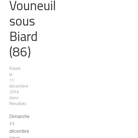
Vouneuil
sous
Biard
(86)
Publié
le
11
décembre
2016
dans
Résultats
Dimanche
11
décembre