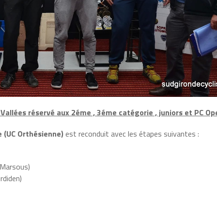
allées réservé aux 2éme , 3éme catégorie , juniors et PC Op
e (UC Orthésienne)
est reconduit avec les étapes suivantes :
s.Marsous)
rdiden)