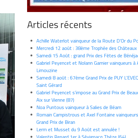
Articles récents
Achille Waterlot vainqueur de la Route D’Or du P
Mercredi 12 août : 38ème Trophée des Châteaux
Samedi 15 Août : grand Prix des Fêtes de Bénéja
Gabriel Peyencet et Nolann Garnier vainqueurs à A
Limouzine
Samedi 8 août : 67ème Grand Prix de PUY L’EVE
Saint Gérard
Gabriel Peyencet s’impose au Grand Prix de Beau
Aix sur Vienne (87)
Noa Puntous vainqueur à Salies de Béarn
Romain Campistrous et Axel Fontaine vainqueur
Grand Prix de Biran
Lerm et Musset du 9 Août est annulée !
Valentin Renard 1er à Sévignacq Théze (64)