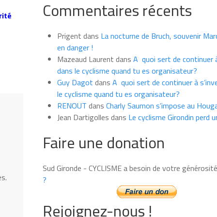
Commentaires récents
les
rité
news
du
Prigent
dans
La nocturne de Bruch, souvenir Marce
mois
en danger !
Mazeaud Laurent
dans
A quoi sert de continuer à
dans le cyclisme quand tu es organisateur?
Guy Dagot
dans
A quoi sert de continuer à s’inv
le cyclisme quand tu es organisateur?
RENOUT
dans
Charly Saumon s’impose au Houga
Jean Dartigolles
dans
Le cyclisme Girondin perd u
Faire une donation
Sud Gironde - CYCLISME a besoin de votre générosit
es.
?
Rejoignez-nous !