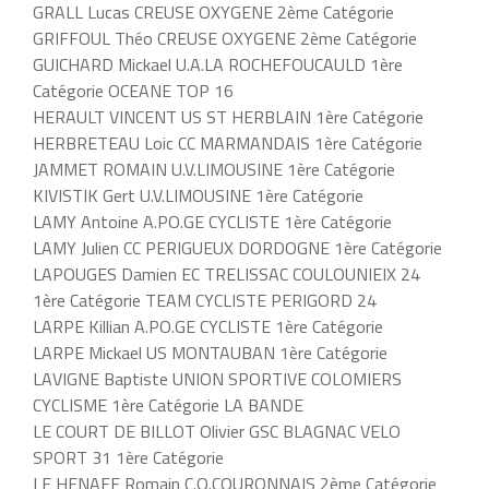
GRALL Lucas CREUSE OXYGENE 2ème Catégorie
GRIFFOUL Théo CREUSE OXYGENE 2ème Catégorie
GUICHARD Mickael U.A.LA ROCHEFOUCAULD 1ère
Catégorie OCEANE TOP 16
HERAULT VINCENT US ST HERBLAIN 1ère Catégorie
HERBRETEAU Loic CC MARMANDAIS 1ère Catégorie
JAMMET ROMAIN U.V.LIMOUSINE 1ère Catégorie
KIVISTIK Gert U.V.LIMOUSINE 1ère Catégorie
LAMY Antoine A.PO.GE CYCLISTE 1ère Catégorie
LAMY Julien CC PERIGUEUX DORDOGNE 1ère Catégorie
LAPOUGES Damien EC TRELISSAC COULOUNIEIX 24
1ère Catégorie TEAM CYCLISTE PERIGORD 24
LARPE Killian A.PO.GE CYCLISTE 1ère Catégorie
LARPE Mickael US MONTAUBAN 1ère Catégorie
LAVIGNE Baptiste UNION SPORTIVE COLOMIERS
CYCLISME 1ère Catégorie LA BANDE
LE COURT DE BILLOT Olivier GSC BLAGNAC VELO
SPORT 31 1ère Catégorie
LE HENAFF Romain C.O.COURONNAIS 2ème Catégorie