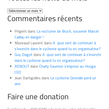
Toutes
Commentaires récents
les
news
du
Prigent
dans
La nocturne de Bruch, souvenir Marcel
mois
Caillau en danger !
Mazeaud Laurent
dans
A quoi sert de continuer à
s’investir dans le cyclisme quand tu es organisateur?
Guy Dagot
dans
A quoi sert de continuer à s’investir
dans le cyclisme quand tu es organisateur?
RENOUT
dans
Charly Saumon s’impose au Houga
(32)
Jean Dartigolles
dans
Le cyclisme Girondin perd un
ami
Faire une donation