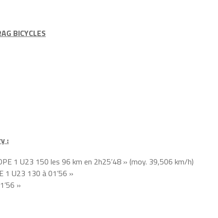
RAG BICYCLES
y :
 1 U23 150 les 96 km en 2h25’48 » (moy. 39,506 km/h)
1 U23 130 à 01’56 »
1’56 »