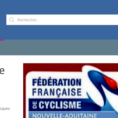
e
acques