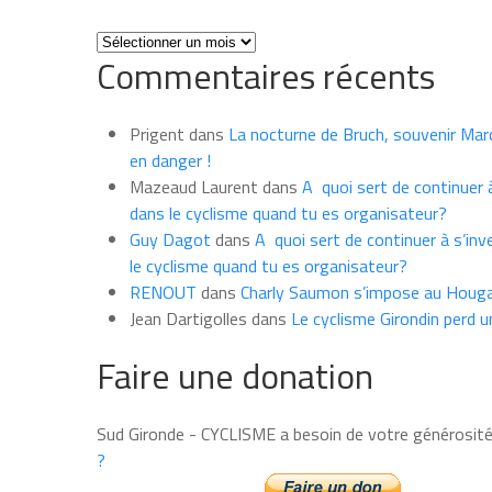
Toutes
Commentaires récents
les
news
du
Prigent
dans
La nocturne de Bruch, souvenir Marce
mois
en danger !
Mazeaud Laurent
dans
A quoi sert de continuer à
dans le cyclisme quand tu es organisateur?
Guy Dagot
dans
A quoi sert de continuer à s’inv
le cyclisme quand tu es organisateur?
RENOUT
dans
Charly Saumon s’impose au Houga
Jean Dartigolles
dans
Le cyclisme Girondin perd u
Faire une donation
Sud Gironde - CYCLISME a besoin de votre générosit
?