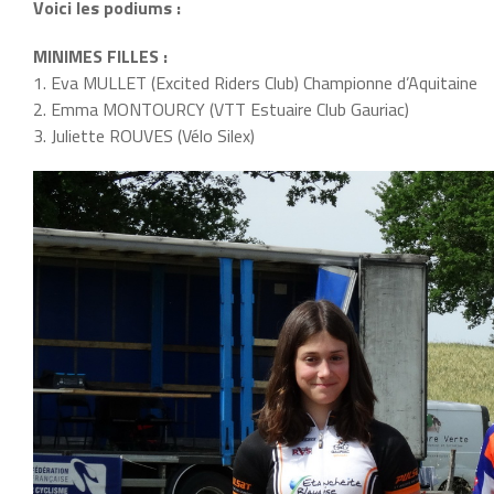
Voici les podiums :
MINIMES FILLES :
1. Eva MULLET (Excited Riders Club) Championne d’Aquitaine
2. Emma MONTOURCY (VTT Estuaire Club Gauriac)
3. Juliette ROUVES (Vélo Silex)