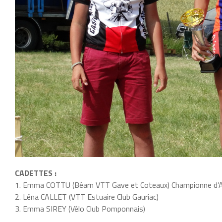
CADETTES :
1. Emma COTTU (Béarn VTT Gave et Coteaux) Championne d’A
2. Léna CALLET (VTT Estuaire Club Gauriac)
3. Emma SIREY (Vélo Club Pomponnais)