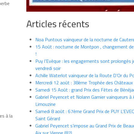
perbe
Articles récents
Noa Puntous vainqueur de la nocturne de Cauter
15 Août : nocturne de Montpon , changement de
!
Puy l’Evèque : les engagements sont prolongés j
vendredi soir
Achille Waterlot vainqueur de la Route D’Or du P
Mercredi 12 août : 38ème Trophée des Châteaux
Samedi 15 Août : grand Prix des Fêtes de Bénéja
Gabriel Peyencet et Nolann Garnier vainqueurs à A
Limouzine
Samedi 8 août : 67ème Grand Prix de PUY L’EVE
es à la
Saint Gérard
Gabriel Peyencet s’impose au Grand Prix de Beau
Aix sur Vienne (87)