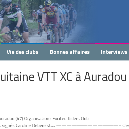
Vie des clubs
Bonnes affaires
Interviews
itaine VTT XC à Auradou 
adou (47) Organisation : Excited Riders Club
ignés Caroline Debenest…. ————————————– C’e