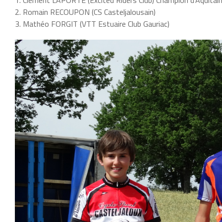
2. Romain RECOUPON (CS Casteljalousain)
3. Mathéo FORGIT (VTT Estuaire Club Gauriac)