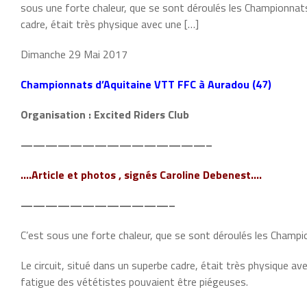
sous une forte chaleur, que se sont déroulés les Championnats
cadre, était très physique avec une […]
Dimanche 29 Mai 2017
Championnats d’Aquitaine VTT FFC à Auradou (47)
Organisation : Excited Riders Club
———————————————–
….Article et photos , signés Caroline Debenest….
————————————–
C’est sous une forte chaleur, que se sont déroulés les Champi
Le circuit, situé dans un superbe cadre, était très physique a
fatigue des vététistes pouvaient être piégeuses.