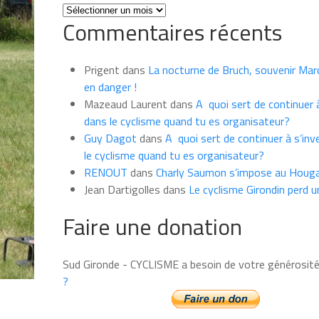
Toutes
Commentaires récents
les
news
du
Prigent
dans
La nocturne de Bruch, souvenir Marce
mois
en danger !
Mazeaud Laurent
dans
A quoi sert de continuer à
dans le cyclisme quand tu es organisateur?
Guy Dagot
dans
A quoi sert de continuer à s’inv
le cyclisme quand tu es organisateur?
RENOUT
dans
Charly Saumon s’impose au Houga
Jean Dartigolles
dans
Le cyclisme Girondin perd u
Faire une donation
Sud Gironde - CYCLISME a besoin de votre générosit
?