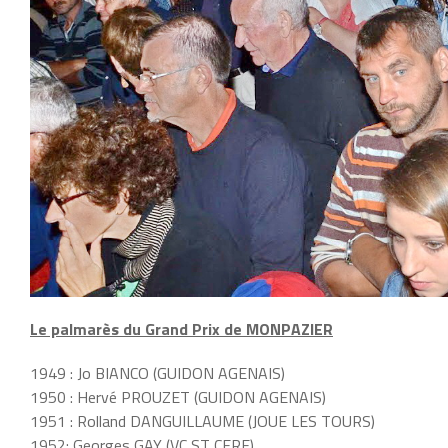
Le palmarès du Grand Prix de MONPAZIER
1949 : Jo BIANCO (GUIDON AGENAIS)
1950 : Hervé PROUZET (GUIDON AGENAIS)
1951 : Rolland DANGUILLAUME (JOUE LES TOURS)
1952: Georges GAY (VC ST CERE)