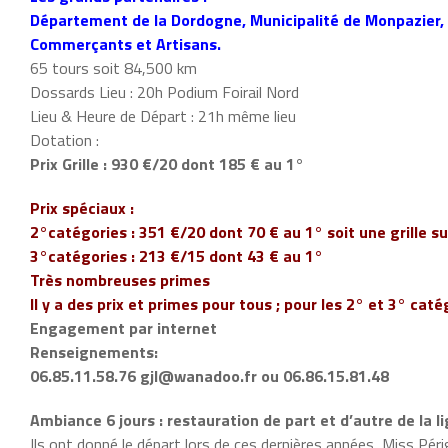
Département de la Dordogne, Municipalité de Monpazie
Commerçants et Artisans.
65 tours soit 84,500 km
Dossards Lieu : 20h Podium Foirail Nord
Lieu & Heure de Départ : 21h même lieu
Dotation :
Prix Grille : 930 €/20 dont 185 € au 1°
Prix spéciaux :
2°catégories : 351 €/20 dont 70 € au 1° soit une grille su
3°catégories : 213 €/15 dont 43 € au 1°
Très nombreuses primes
Il y a des prix et primes pour tous ; pour les 2° et 3° c
Engagement par internet
Renseignements:
06.85.11.58.76 gjl@wanadoo.fr ou 06.86.15.81.48
Ambiance 6 jours : restauration de part et d’autre de la l
Ils ont donné le départ lors de ces dernières années, Miss 