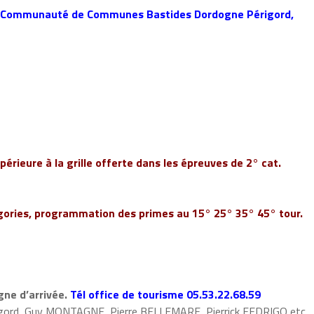
r, Communauté de Communes Bastides Dordogne Périgord,
périeure à la grille offerte dans les épreuves de 2° cat.
atégories, programmation des primes au 15° 25° 35° 45° tour.
igne d’arrivée.
Tél office de tourisme 05.53.22.68.59
Périgord, Guy MONTAGNE, Pierre BELLEMARE, Pierrick FEDRIGO etc.