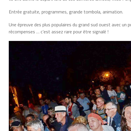
Entrée gratuite, programmes, grande tombola, animation.
Une épreuve des plus populaires du grand sud ouest avec un pub
récompenses … c’est assez rare pour être signalé !