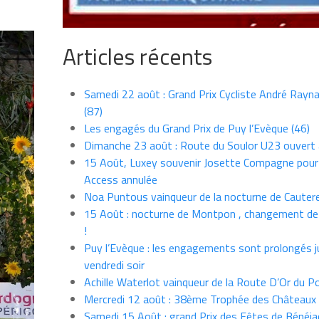
Articles récents
Samedi 22 août : Grand Prix Cycliste André Rayna
(87)
Les engagés du Grand Prix de Puy l’Evèque (46)
Dimanche 23 août : Route du Soulor U23 ouvert
15 Août, Luxey souvenir Josette Compagne pour
Access annulée
Noa Puntous vainqueur de la nocturne de Cauter
15 Août : nocturne de Montpon , changement de
!
Puy l’Evèque : les engagements sont prolongés j
vendredi soir
Achille Waterlot vainqueur de la Route D’Or du P
Mercredi 12 août : 38ème Trophée des Châteaux
Samedi 15 Août : grand Prix des Fêtes de Bénéja