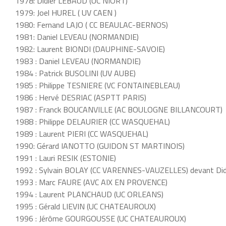
1978: Didier LEBAUD (UC NIORT)
1979: Joel HUREL ( UV CAEN )
1980: Fernand LAJO ( CC BEAULAC-BERNOS)
1981: Daniel LEVEAU (NORMANDIE)
1982: Laurent BIONDI (DAUPHINE-SAVOIE)
1983 : Daniel LEVEAU (NORMANDIE)
1984 : Patrick BUSOLINI (UV AUBE)
1985 : Philippe TESNIERE (VC FONTAINEBLEAU)
1986 : Hervé DESRIAC (ASPTT PARIS)
1987 : Franck BOUCANVILLE (AC BOULOGNE BILLANCOURT)
1988 : Philippe DELAURIER (CC WASQUEHAL)
1989 : Laurent PIERI (CC WASQUEHAL)
1990: Gérard IANOTTO (GUIDON ST MARTINOIS)
1991 : Lauri RESIK (ESTONIE)
1992 : Sylvain BOLAY (CC VARENNES-VAUZELLES) devant Di
1993 : Marc FAURE (AVC AIX EN PROVENCE)
1994 : Laurent PLANCHAUD (UC ORLEANS)
1995 : Gérald LIEVIN (UC CHATEAUROUX)
1996 : Jérôme GOURGOUSSE (UC CHATEAUROUX)