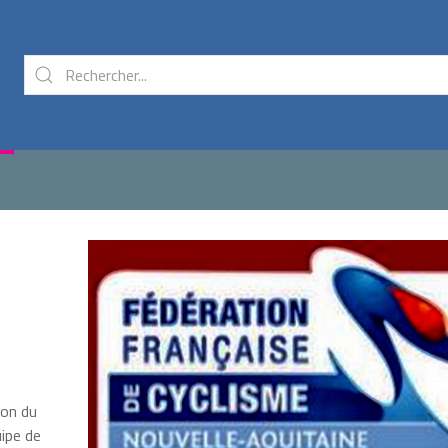
ion du
uipe de