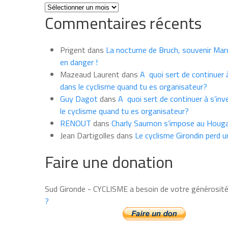
Toutes
Commentaires récents
les
news
du
Prigent
dans
La nocturne de Bruch, souvenir Marce
mois
en danger !
Mazeaud Laurent
dans
A quoi sert de continuer à
dans le cyclisme quand tu es organisateur?
Guy Dagot
dans
A quoi sert de continuer à s’inv
le cyclisme quand tu es organisateur?
RENOUT
dans
Charly Saumon s’impose au Houga
Jean Dartigolles
dans
Le cyclisme Girondin perd u
Faire une donation
Sud Gironde - CYCLISME a besoin de votre générosit
?