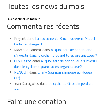
Toutes les news du mois
Toutes
Commentaires récents
les
news
du
Prigent
dans
La nocturne de Bruch, souvenir Marcel
mois
Caillau en danger !
Mazeaud Laurent
dans
A quoi sert de continuer à
s’investir dans le cyclisme quand tu es organisateur?
Guy Dagot
dans
A quoi sert de continuer à s’investir
dans le cyclisme quand tu es organisateur?
RENOUT
dans
Charly Saumon s’impose au Houga
(32)
Jean Dartigolles
dans
Le cyclisme Girondin perd un
ami
Faire une donation