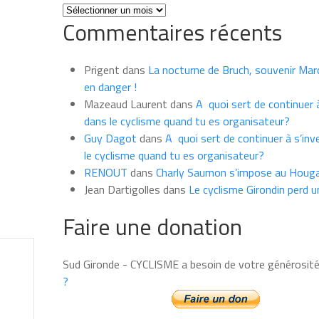
Toutes
Commentaires récents
les
news
du
Prigent
dans
La nocturne de Bruch, souvenir Marce
mois
en danger !
Mazeaud Laurent
dans
A quoi sert de continuer à
dans le cyclisme quand tu es organisateur?
Guy Dagot
dans
A quoi sert de continuer à s’inv
le cyclisme quand tu es organisateur?
RENOUT
dans
Charly Saumon s’impose au Houga
Jean Dartigolles
dans
Le cyclisme Girondin perd u
Faire une donation
Sud Gironde - CYCLISME a besoin de votre générosit
?