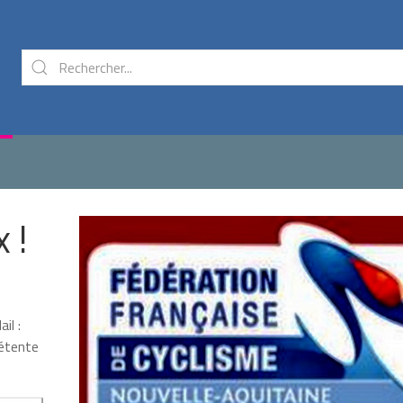
 !
il :
pétente