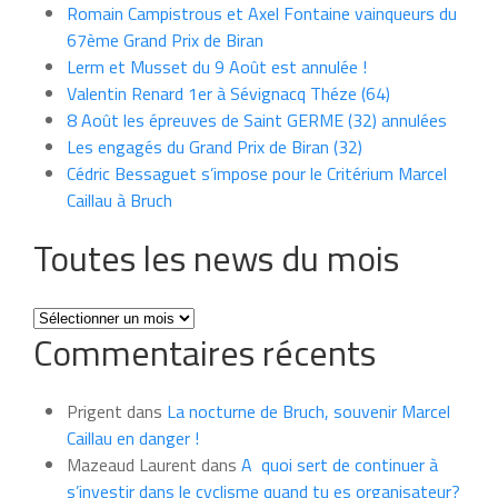
Romain Campistrous et Axel Fontaine vainqueurs du
67ème Grand Prix de Biran
Lerm et Musset du 9 Août est annulée !
Valentin Renard 1er à Sévignacq Théze (64)
8 Août les épreuves de Saint GERME (32) annulées
Les engagés du Grand Prix de Biran (32)
Cédric Bessaguet s’impose pour le Critérium Marcel
Caillau à Bruch
Toutes les news du mois
Toutes
Commentaires récents
les
news
du
Prigent
dans
La nocturne de Bruch, souvenir Marcel
mois
Caillau en danger !
Mazeaud Laurent
dans
A quoi sert de continuer à
s’investir dans le cyclisme quand tu es organisateur?