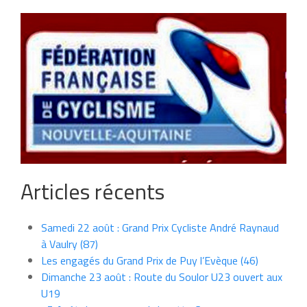
Articles récents
Samedi 22 août : Grand Prix Cycliste André Raynaud
à Vaulry (87)
Les engagés du Grand Prix de Puy l’Evèque (46)
Dimanche 23 août : Route du Soulor U23 ouvert aux
U19