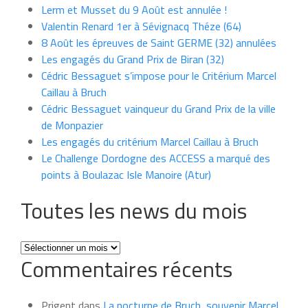
Lerm et Musset du 9 Août est annulée !
Valentin Renard 1er à Sévignacq Théze (64)
8 Août les épreuves de Saint GERME (32) annulées
Les engagés du Grand Prix de Biran (32)
Cédric Bessaguet s’impose pour le Critérium Marcel
Caillau à Bruch
Cédric Bessaguet vainqueur du Grand Prix de la ville
de Monpazier
Les engagés du critérium Marcel Caillau à Bruch
Le Challenge Dordogne des ACCESS a marqué des
points à Boulazac Isle Manoire (Atur)
Toutes les news du mois
Toutes
Commentaires récents
les
news
du
Prigent
dans
La nocturne de Bruch, souvenir Marcel