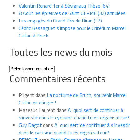
Valentin Renard 1er à Sévignacq Théze (64)
8 Août les épreuves de Saint GERME (32) annulées
Les engagés du Grand Prix de Biran (32)
Cédric Bessaguet s’impose pour le Critérium Marcel
Caillau à Bruch
Toutes les news du mois
Toutes
Commentaires récents
les
news
du
Prigent
dans
La nocturne de Bruch, souvenir Marcel
mois
Caillau en danger !
Mazeaud Laurent
dans
A quoi sert de continuer à
s’investir dans le cyclisme quand tu es organisateur?
Guy Dagot
dans
A quoi sert de continuer à s’investir
dans le cyclisme quand tu es organisateur?