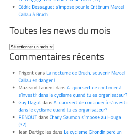
Cédric Bessaguet s’impose pour le Critérium Marcel
Caillau à Bruch
Toutes les news du mois
Toutes
Commentaires récents
les
news
du
Prigent
dans
La nocturne de Bruch, souvenir Marcel
mois
Caillau en danger !
Mazeaud Laurent
dans
A quoi sert de continuer à
s’investir dans le cyclisme quand tu es organisateur?
Guy Dagot
dans
A quoi sert de continuer à s’investir
dans le cyclisme quand tu es organisateur?
RENOUT
dans
Charly Saumon s’impose au Houga
(32)
Jean Dartigolles
dans
Le cyclisme Girondin perd un