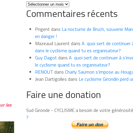
Toutes
Commentaires récents
les
news
du
Prigent
dans
La nocturne de Bruch, souvenir Marce
mois
en danger !
Mazeaud Laurent
dans
A quoi sert de continuer à
dans le cyclisme quand tu es organisateur?
Guy Dagot
dans
A quoi sert de continuer à s’inv
le cyclisme quand tu es organisateur?
RENOUT
dans
Charly Saumon s’impose au Houga
Jean Dartigolles
dans
Le cyclisme Girondin perd u
Faire une donation
ur les
Sud Gironde - CYCLISME a besoin de votre générosit
?