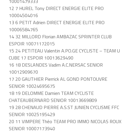
10001479333
12 7 HUREL Tony DIRECT ENERGIE ELITE PRO
10004504016
13 6 PETIT Adrien DIRECT ENERGIE ELITE PRO
10006584765
14 32 MILLORD Florian AMBAZAC SPRINTER CLUB
ESPOIR 10071172015
15 24 PETITEAU Valentin A.PO.GE CYCLISTE – TEAM U
CUBE 17 ESPOIR 10013629490
16 18 DESLANDES Vadim A.C.NERSAC SENIOR
10012909670
17 20 GAUTHIER Pierrick AL GOND PONTOUVRE
SENIOR 10024695675
18 19 DELOMME Damien TEAM CYCLISTE
CHATEAUBERNARD SENIOR 10013669809
19 28 CHENAUD PIERRE A.S.ST JUNIEN CYCLISME FFC
SENIOR 10025195429
20 11 VIMPERE Théo TEAM PRO IMMO NICOLAS ROUX
SENIOR 10007173940