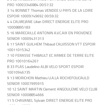
PRO 10003346884 00:57:32
3 14 BONNET Thomas VENDEE U PAYS DE LA LOIRE
ESPOIR 10009749692 00:59:32
4 4 CALMEJANE Lilian DIRECT ENERGIE ELITE PRO
10008895183
5 16 MARECAILLE ANTONIN A.V.C.AIX EN PROVENCE
SENIOR 10009431313
6 17 SAINT GUILHEM Thibaud CALVISSON VTT ESPOIR
10011015342
7 10 FERASSE THIBAULT EC ARMEE DE TERRE ELITE
PRO 10010164267
8 33 PLAS Laudelino ALBI VELO SPORT ESPOIR
10010946735
9 13 MORICHON Mathieu U.A.LA ROCHEFOUCAULD
SENIOR 10007995915
10 12 SAINT MARTIN Clement ANGOULEME VELO CLUB
SENIOR 10008854666
11 5 CHAVANEL Sylvain DIRECT ENERGIE ELITE PRO