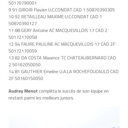
50170790001
9 91 GIROIR Flavien U.C.CONDAT CAD 1 50870390305
10 92 RETAILLEAU MAXIME U.C.CONDAT CAD 1
50870390127
11 88 GEAY Antoine AC MACQUEVILLOIS 17 CAD 2
50172170058
12 94 FAURE PAULINE AC MACQUEVILLOIS 17 CAD 2F
50172170059
13 82 DA COSTA Maxence TC CHATEAUBERNARD CAD
2 50162050050
14 81 GAUTHIER Emeline U.A.LA ROCHEFOUCAULD CAD
2F 50160150050
Audrey Menut
compléta le succés de son équipe en
restant parmi les meilleurs juniors.