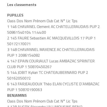
Les classements
PUPILLES
Class Dos Nom Prénom Club Cat N° Lic Tps
1 146 CHAVANEL Clement AC CHATELLERAUDAIS PUP 2
50861540104 11:44:00
2 145 FAURE Sebastien AC MACQUEVILLOIS 17 PUP 1
50172170071
3 148 CHAVANNEL MAXENCE AC CHATELLERAUDAIS
PUP 1 2086154082
4 147 EPAIN COURJAULT Lucas AMBAZAC SPRINTER
CLUB PUP 1 50870450267
5 144 JOBIT Kylian TC CHATEAUBERNARD PUP 2
50162050072
6 143 FARJEAUDOUX Théo ELAN CYCLISTE D`AMBAZAC
PUP 1 50870190063
BENJAMINS
Class Dos Nom Prénom Club Cat N° Lic Tps
1 128 AUGRY Alexandre UV LIMOUSINE BENJ2