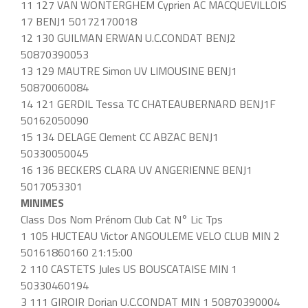
11 127 VAN WONTERGHEM Cyprien AC MACQUEVILLOIS
17 BENJ1 50172170018
12 130 GUILMAN ERWAN U.C.CONDAT BENJ2
50870390053
13 129 MAUTRE Simon UV LIMOUSINE BENJ1
50870060084
14 121 GERDIL Tessa TC CHATEAUBERNARD BENJ1F
50162050090
15 134 DELAGE Clement CC ABZAC BENJ1
50330050045
16 136 BECKERS CLARA UV ANGERIENNE BENJ1
5017053301
MINIMES
Class Dos Nom Prénom Club Cat N° Lic Tps
1 105 HUCTEAU Victor ANGOULEME VELO CLUB MIN 2
50161860160 21:15:00
2 110 CASTETS Jules US BOUSCATAISE MIN 1
50330460194
3 111 GIROIR Dorian U.C.CONDAT MIN 1 50870390004