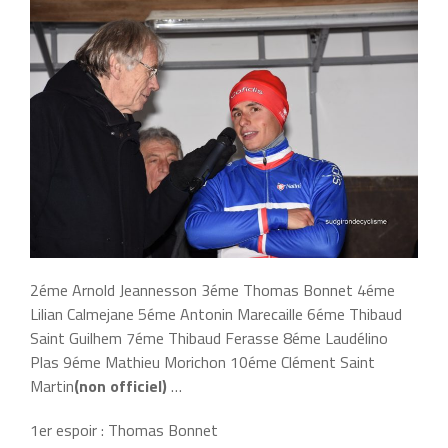
2éme Arnold Jeannesson 3éme Thomas Bonnet 4éme
Lilian Calmejane 5éme Antonin Marecaille 6éme Thibaud
Saint Guilhem 7éme Thibaud Ferasse 8éme Laudélino
Plas 9éme Mathieu Morichon 10éme Clément Saint
Martin
(non officiel)
…
1er espoir : Thomas Bonnet