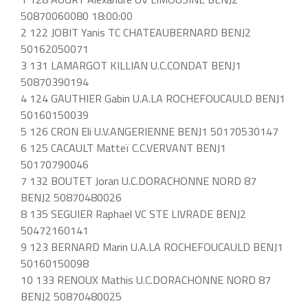
50870060080 18:00:00
2 122 JOBIT Yanis TC CHATEAUBERNARD BENJ2
50162050071
3 131 LAMARGOT KILLIAN U.C.CONDAT BENJ1
50870390194
4 124 GAUTHIER Gabin U.A.LA ROCHEFOUCAULD BENJ1
50160150039
5 126 CRON Eli U.V.ANGERIENNE BENJ1 50170530147
6 125 CACAULT Matteï C.C.VERVANT BENJ1
50170790046
7 132 BOUTET Joran U.C.DORACHONNE NORD 87
BENJ2 50870480026
8 135 SEGUIER Raphael VC STE LIVRADE BENJ2
50472160141
9 123 BERNARD Marin U.A.LA ROCHEFOUCAULD BENJ1
50160150098
10 133 RENOUX Mathis U.C.DORACHONNE NORD 87
BENJ2 50870480025