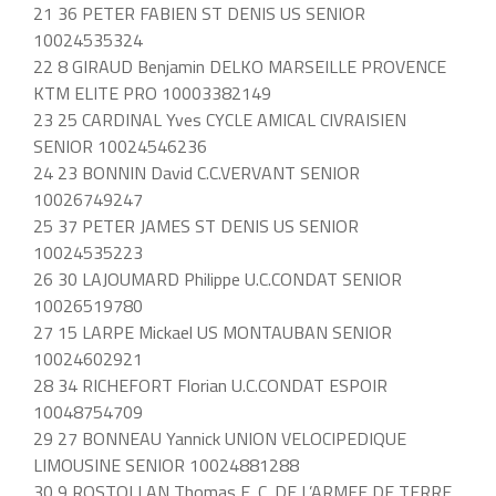
21 36 PETER FABIEN ST DENIS US SENIOR
10024535324
22 8 GIRAUD Benjamin DELKO MARSEILLE PROVENCE
KTM ELITE PRO 10003382149
23 25 CARDINAL Yves CYCLE AMICAL CIVRAISIEN
SENIOR 10024546236
24 23 BONNIN David C.C.VERVANT SENIOR
10026749247
25 37 PETER JAMES ST DENIS US SENIOR
10024535223
26 30 LAJOUMARD Philippe U.C.CONDAT SENIOR
10026519780
27 15 LARPE Mickael US MONTAUBAN SENIOR
10024602921
28 34 RICHEFORT Florian U.C.CONDAT ESPOIR
10048754709
29 27 BONNEAU Yannick UNION VELOCIPEDIQUE
LIMOUSINE SENIOR 10024881288
30 9 ROSTOLLAN Thomas E. C. DE L’ARMEE DE TERRE