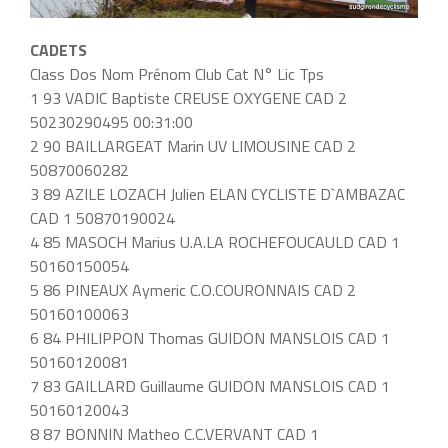
CADETS
Class Dos Nom Prénom Club Cat N° Lic Tps
1 93 VADIC Baptiste CREUSE OXYGENE CAD 2
50230290495 00:31:00
2 90 BAILLARGEAT Marin UV LIMOUSINE CAD 2
50870060282
3 89 AZILE LOZACH Julien ELAN CYCLISTE D`AMBAZAC
CAD 1 50870190024
4 85 MASOCH Marius U.A.LA ROCHEFOUCAULD CAD 1
50160150054
5 86 PINEAUX Aymeric C.O.COURONNAIS CAD 2
50160100063
6 84 PHILIPPON Thomas GUIDON MANSLOIS CAD 1
50160120081
7 83 GAILLARD Guillaume GUIDON MANSLOIS CAD 1
50160120043
8 87 BONNIN Matheo C.C.VERVANT CAD 1