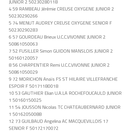
JUNIOR 2 50230280118
4 59 RAMBEAU Jérémie CREUSE OXYGENE JUNIOR 2
50230290266
5 74 MENUT AUDREY CREUSE OXYGENE SENIOR F
50230290283
6 57 GOURDEAU Brieux U.C.C.VIVONNE JUNIOR 2
50861050063
7 52 FUSILLER Simon GUIDON MANSLOIS JUNIOR 2
50160120057
8 56 CHARPENTIER Remi U.C.C.VIVONNE JUNIOR 2
50861050029
9 72 MORICHON Anaïs FS ST HILAIRE VILLEFRANCHE
ESPOIR F 50171180018
10 53 GAUTHIER Elian U.A.LA ROCHEFOUCAULD JUNIOR
1 50160150025
11 54 JOUSSON Nicolas TC CHATEAUBERNARD JUNIOR
1 50162050088
12 73 GUILBAUD Angelina AC MACQUEVILLOIS 17
SENIOR F 50172170072