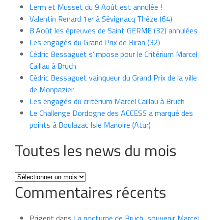
Lerm et Musset du 9 Août est annulée !
Valentin Renard 1er à Sévignacq Théze (64)
8 Août les épreuves de Saint GERME (32) annulées
Les engagés du Grand Prix de Biran (32)
Cédric Bessaguet s’impose pour le Critérium Marcel
Caillau à Bruch
Cédric Bessaguet vainqueur du Grand Prix de la ville
de Monpazier
Les engagés du critérium Marcel Caillau à Bruch
Le Challenge Dordogne des ACCESS a marqué des
points à Boulazac Isle Manoire (Atur)
Toutes les news du mois
Toutes
Commentaires récents
les
news
du
Prigent
dans
La nocturne de Bruch, souvenir Marcel