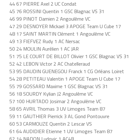
44 67 PIERRE Axel 2 UC Condat
45 76 ROSSINI Quentin 1 GSC Blagnac VS 31
46 99 PINOT Damien 2 Angoulême VC
47 29 DESNOYER Mickael 3 APOGE Team U Cube 17
48 17 SAINT MARTIN Clément 1 Angoulême VC
49 13 FIEFVEZ Rudy 1 AC Nersac
50 24 MOULIN Aurélien 1 AC JAR
51 75 LE COURT DE BILLOT Olivier 1 GSC Blagnac VS 31
52 42 LEBON Victor 2 AC Chatelleraud
53 95 DAUDIN GUENEGOU Franck 1 CG Orléans Loiret
54 28 PETITEAU Valentin 1 APOGE Team U Cube 17
55 79 GOSSARD Maxime 1 GSC Blagnac VS 31
56 18 SOURDY Kylian J2 Angoulême VC
57 100 HURTADO Josimar 2 Angoulême VC
58 65 AVRIL Thomas 3 UV Limoges Team 87
59 11 GAUTHIER Pierrick 3 AL Gond Pontouvre
60 53 CARMOUZE Quentin 2 Lescar VS
61 64 AUDIDIER Etienne 1 UV Limoges Team 87
62 14 NADON Ludovic 1 AC4B