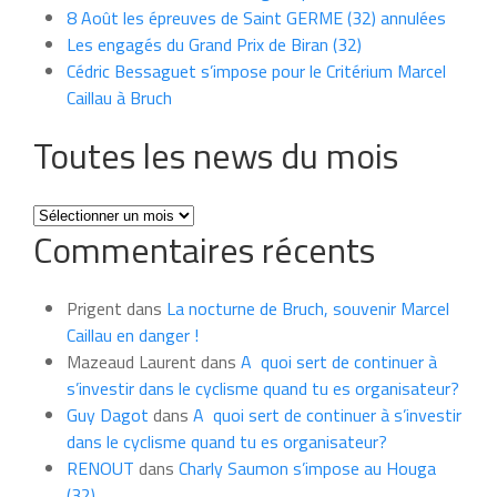
8 Août les épreuves de Saint GERME (32) annulées
Les engagés du Grand Prix de Biran (32)
Cédric Bessaguet s’impose pour le Critérium Marcel
Caillau à Bruch
Toutes les news du mois
Toutes
Commentaires récents
les
news
du
Prigent
dans
La nocturne de Bruch, souvenir Marcel
mois
Caillau en danger !
Mazeaud Laurent
dans
A quoi sert de continuer à
s’investir dans le cyclisme quand tu es organisateur?
Guy Dagot
dans
A quoi sert de continuer à s’investir
dans le cyclisme quand tu es organisateur?
RENOUT
dans
Charly Saumon s’impose au Houga
(32)