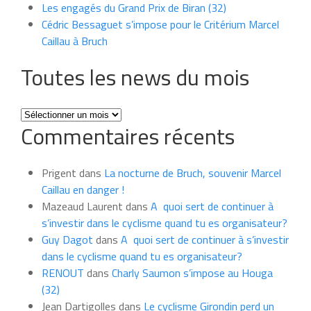
Les engagés du Grand Prix de Biran (32)
Cédric Bessaguet s’impose pour le Critérium Marcel
Caillau à Bruch
Toutes les news du mois
Toutes
Commentaires récents
les
news
du
Prigent
dans
La nocturne de Bruch, souvenir Marcel
mois
Caillau en danger !
Mazeaud Laurent
dans
A quoi sert de continuer à
s’investir dans le cyclisme quand tu es organisateur?
Guy Dagot
dans
A quoi sert de continuer à s’investir
dans le cyclisme quand tu es organisateur?
RENOUT
dans
Charly Saumon s’impose au Houga
(32)
Jean Dartigolles
dans
Le cyclisme Girondin perd un