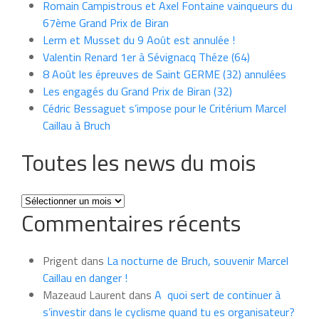
Romain Campistrous et Axel Fontaine vainqueurs du
67ème Grand Prix de Biran
Lerm et Musset du 9 Août est annulée !
Valentin Renard 1er à Sévignacq Théze (64)
8 Août les épreuves de Saint GERME (32) annulées
Les engagés du Grand Prix de Biran (32)
Cédric Bessaguet s’impose pour le Critérium Marcel
Caillau à Bruch
Toutes les news du mois
Toutes
Commentaires récents
les
news
du
Prigent
dans
La nocturne de Bruch, souvenir Marcel
mois
Caillau en danger !
Mazeaud Laurent
dans
A quoi sert de continuer à
s’investir dans le cyclisme quand tu es organisateur?