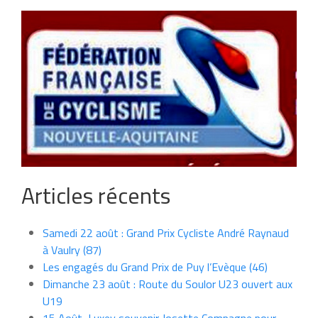
Articles récents
Samedi 22 août : Grand Prix Cycliste André Raynaud
à Vaulry (87)
Les engagés du Grand Prix de Puy l’Evèque (46)
Dimanche 23 août : Route du Soulor U23 ouvert aux
U19