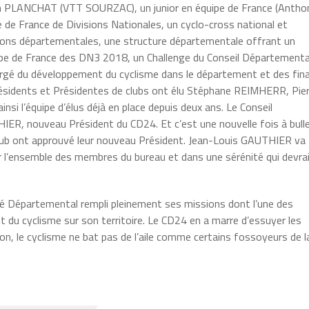
n PLANCHAT (VTT SOURZAC), un junior en équipe de France (Antho
e France de Divisions Nationales, un cyclo-cross national et
tions départementales, une structure départementale offrant un
upe de France des DN3 2018, un Challenge du Conseil Départementa
hargé du développement du cyclisme dans le département et des fin
résidents et Présidentes de clubs ont élu Stéphane REIMHERR, Pie
l’équipe d’élus déjà en place depuis deux ans. Le Conseil
HIER, nouveau Président du CD24. Et c’est une nouvelle fois à bulle
 club ont approuvé leur nouveau Président. Jean-Louis GAUTHIER va
r l’ensemble des membres du bureau et dans une sérénité qui devrai
ité Départemental rempli pleinement ses missions dont l’une des
t du cyclisme sur son territoire. Le CD24 en a marre d’essuyer les
 non, le cyclisme ne bat pas de l’aile comme certains fossoyeurs de l