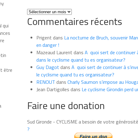
ny
Toutes
Commentaires récents
les
l qui
news
ances
du
Prigent
dans
La nocturne de Bruch, souvenir Marce
rre
mois
en danger !
Mazeaud Laurent
dans
A quoi sert de continuer à
tin
dans le cyclisme quand tu es organisateur?
Guy Dagot
dans
A quoi sert de continuer à s’inv
t être
le cyclisme quand tu es organisateur?
RENOUT
dans
Charly Saumon s’impose au Houga
Jean Dartigolles
dans
Le cyclisme Girondin perd u
Faire une donation
a
Sud Gironde - CYCLISME a besoin de votre générosit
?