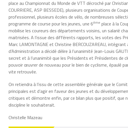
place au Championnat du Monde de VTT décroché par Christia
COURRIERE, ASP BESSEDE), plusieurs organisations de Coupe d
professionnel, plusieurs écoles de vélo, de nombreuses sélec
ème
programme de course pour les jeunes, une 6
place à la Co
mobilise les coureurs des départements voisins, un salarié c
maitrisées. A l’issue des
différents rapports, les votes des P
Marc LAMONTAGNE et Christine BERCOUZAREAU, intégrant ainsi 
d’Administration a décidé délire à l’unanimité Jean-Louis GAUT
secret et à l’unanimité que les Présidents et Présidentes de
pouvoir œuvrer de nouveau pour le bien de cyclisme, épaulé pa
vite retrouvée.
On retiendra à l’issu de cette assemblée générale que le Com
principales est d’agir en faveur des jeunes et du développemen
critiques et démontre enfin, par ce bilan plus que positif, que
discipline le souhaiterait.
Christelle Mazeau