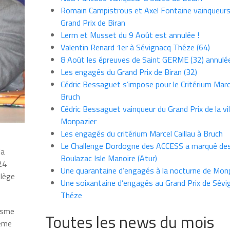
Romain Campistrous et Axel Fontaine vainqueur
Grand Prix de Biran
Lerm et Musset du 9 Août est annulée !
Valentin Renard 1er à Sévignacq Théze (64)
8 Août les épreuves de Saint GERME (32) annulé
Les engagés du Grand Prix de Biran (32)
Cédric Bessaguet s’impose pour le Critérium Marce
Bruch
Cédric Bessaguet vainqueur du Grand Prix de la vil
Monpazier
Les engagés du critérium Marcel Caillau à Bruch
Le Challenge Dordogne des ACCESS a marqué des
la
Boulazac Isle Manoire (Atur)
24
Une quarantaine d’engagés à la nocturne de Mon
llège
Une soixantaine d’engagés au Grand Prix de Sévi
Théze
lisme
Toutes les news du mois
ième