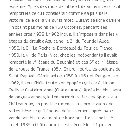
leucémie. Après des mois de lutte et de soins intensifs, il
remportera ce qu’il considérait comme sa plus belle
victoire, celle de la vie sur la mort. Durant sa riche carrière
il n’obtint pas moins de 150 victoires, pendant ses
e
années pros 1958 à 1962 inclus, il s’imposera dans les 4
e
étapes du circuit d’Aquitaine, la 2
du Tour de l’Aude,
e
1958, la 8
(La Rochelle-Bordeaux) du Tour de France
e
1959, la 4
de Paris-Nice, chez les indépendants il avait
e
e
e
remporté la 7
étape du Dauphiné et des 5
et 7
étape
de la route de France 1957. En pro il porta les couleurs de
Saint Raphael-Géminiani de 1958 à 1961 et Peugeot en
1962, il sera fidèle toute son épopée cycliste à l’Union
Cycliste Castelrouzinne (Châteauroux). Après le vélo il sera
de longues années, le tenancier du « Bar des Sports » à
Châteauroux, en parallèle il menait la « profession »de
radiesthésiste qu’il épousa définitivement après avoir
vendu son établissement de boissons. Il était né le : 5
juillet 1935 à Châteauroux il est décédé le : 11 janvier