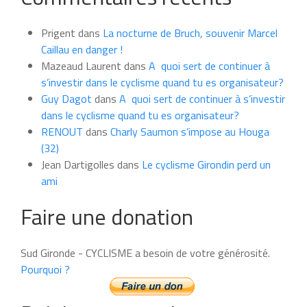
news
du
Prigent
dans
La nocturne de Bruch, souvenir Marcel
mois
Caillau en danger !
Mazeaud Laurent
dans
A quoi sert de continuer à
s’investir dans le cyclisme quand tu es organisateur?
Guy Dagot
dans
A quoi sert de continuer à s’investir
dans le cyclisme quand tu es organisateur?
RENOUT
dans
Charly Saumon s’impose au Houga
(32)
Jean Dartigolles
dans
Le cyclisme Girondin perd un
ami
Faire une donation
Sud Gironde - CYCLISME a besoin de votre générosité.
Pourquoi ?