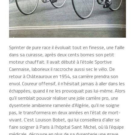
Sprinter de pure race il évoluait tout en finesse, une faille
dans sa cuirasse, après deux cents bornes son petit
moteur chauffait. Il avait débuté à l’étoile Sportive
Caennaise, laborieux il raccroche aussi sec le vélo. De
retour à Châteauroux en 1954, sa carrière prendra son
envol. Coureur offensif, il n’hésitait jamais à aller dans les
échappées, quand il ne les provoquait pas lui-même. Alors
qu’il semblait pouvoir réaliser une jolie carrière pro, une
dysenterie amibienne ramenée d’Algérie, qu’il ne soigne
pas, le transformera en deux années en l’état de mort-
vivant. C’est Louison Bobet, qui lui conseillera d’aller se
faire soigner à Paris à l’hôpital Saint Michel, où là l’équipe
médicale, découvre en plus de sa dysenterie une grave