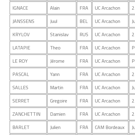
IGNACE
Alain
FRA
UC Arcachon
2
JANSSENS
Juul
BEL
UC Arcachon
J
KRYLOV
Stanislav
RUS
UC Arcachon
2
LATAPIE
Theo
FRA
UC Arcachon
P
LE ROY
Jérome
FRA
UC Arcachon
P
PASCAL
Yann
FRA
UC Arcachon
2
SALLES
Martin
FRA
UC Arcachon
J
SERRET
Gregoire
FRA
UC Arcachon
2
ZANCHETTIN
Damien
FRA
UC Arcachon
2
BARLET
Julien
FRA
CAM Bordeaux
J