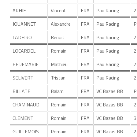
ARHIE
Vincent
FRA
Pau Racing
2
JOUANNET
Alexandre
FRA
Pau Racing
P
LADEIRO
Benoit
FRA
Pau Racing
2
LOCARDEL
Romain
FRA
Pau Racing
2
PEDEMARIE
Mathieu
FRA
Pau Racing
2
SELIVERT
Tristan
FRA
Pau Racing
2
BILLATE
Balam
FRA
VC Bazas BB
P
CHAMINAUD
Romain
FRA
VC Bazas BB
2
CLEMENT
Romain
FRA
VC Bazas BB
3
GUILLEMOIS
Romain
FRA
VC Bazas BB
2