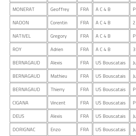
MONERAT
Geoffrey
FRA
A C 4 B
P
NADON
Corentin
FRA
A C 4 B
2
NATIVEL
Gregory
FRA
A C 4 B
P
ROY
Adrien
FRA
A C 4 B
3
BERNAGAUD
Alexis
FRA
US Bouscatais
J
BERNAGAUD
Mathieu
FRA
US Bouscatais
J
BERNAGAUD
Thierry
FRA
US Bouscatais
P
CIGANA
Vincent
FRA
US Bouscatais
P
DEUS
Alexis
FRA
US Bouscatais
J
DORIGNAC
Enzo
FRA
US Bouscatais
J