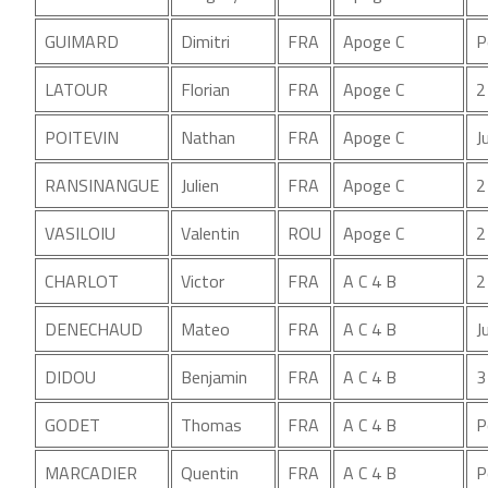
GUIMARD
Dimitri
FRA
Apoge C
P
LATOUR
Florian
FRA
Apoge C
2
POITEVIN
Nathan
FRA
Apoge C
J
RANSINANGUE
Julien
FRA
Apoge C
2
VASILOIU
Valentin
ROU
Apoge C
2
CHARLOT
Victor
FRA
A C 4 B
2
DENECHAUD
Mateo
FRA
A C 4 B
J
DIDOU
Benjamin
FRA
A C 4 B
3
GODET
Thomas
FRA
A C 4 B
P
MARCADIER
Quentin
FRA
A C 4 B
P