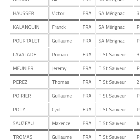
HAUSSER
Victor
FRA
SA Mérignac
3
KALANQUIN
Franck
FRA
SA Mérignac
P
POURTALET
Guillaume
FRA
SA Mérignac
P
LAVALADE
Romain
FRA
T St Sauveur
3
MEUNIER
Jeremy
FRA
T St Sauveur
P
PEREZ
Thomas
FRA
T St Sauveur
2
POIRIER
Guillaume
FRA
T St Sauveur
P
POTY
Cyril
FRA
T St Sauveur
P
SAUZEAU
Maxence
FRA
T St Sauveur
J
TROMAS
Guillaume
FRA
T St Sauveur
P