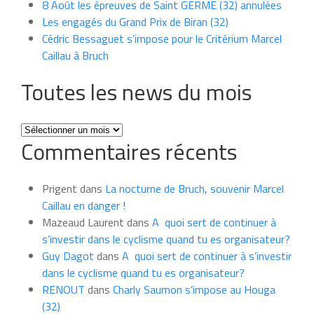
8 Août les épreuves de Saint GERME (32) annulées
Les engagés du Grand Prix de Biran (32)
Cédric Bessaguet s’impose pour le Critérium Marcel
Caillau à Bruch
Toutes les news du mois
Toutes
Commentaires récents
les
news
du
Prigent
dans
La nocturne de Bruch, souvenir Marcel
mois
Caillau en danger !
Mazeaud Laurent
dans
A quoi sert de continuer à
s’investir dans le cyclisme quand tu es organisateur?
Guy Dagot
dans
A quoi sert de continuer à s’investir
dans le cyclisme quand tu es organisateur?
RENOUT
dans
Charly Saumon s’impose au Houga
(32)