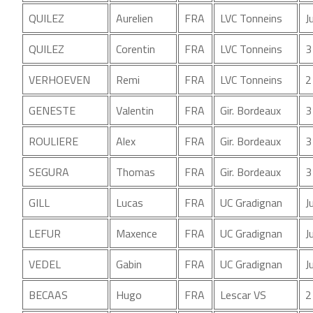
QUILEZ
Aurelien
FRA
LVC Tonneins
J
QUILEZ
Corentin
FRA
LVC Tonneins
3
VERHOEVEN
Remi
FRA
LVC Tonneins
2
GENESTE
Valentin
FRA
Gir. Bordeaux
3
ROULIERE
Alex
FRA
Gir. Bordeaux
3
SEGURA
Thomas
FRA
Gir. Bordeaux
3
GILL
Lucas
FRA
UC Gradignan
J
LEFUR
Maxence
FRA
UC Gradignan
J
VEDEL
Gabin
FRA
UC Gradignan
J
BECAAS
Hugo
FRA
Lescar VS
2