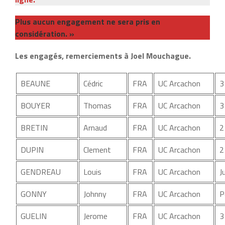
Plus aucun engagement ne sera pris en
considération. »
Les engagés, remerciements à Joel Mouchague.
BEAUNE
Cédric
FRA
UC Arcachon
3
BOUYER
Thomas
FRA
UC Arcachon
3
BRETIN
Arnaud
FRA
UC Arcachon
2
DUPIN
Clement
FRA
UC Arcachon
2
GENDREAU
Louis
FRA
UC Arcachon
J
GONNY
Johnny
FRA
UC Arcachon
P
GUELIN
Jerome
FRA
UC Arcachon
3