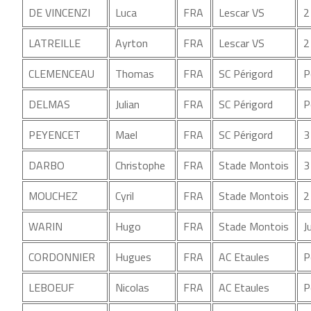
DE VINCENZI
Luca
FRA
Lescar VS
2
LATREILLE
Ayrton
FRA
Lescar VS
2
CLEMENCEAU
Thomas
FRA
SC Périgord
P
DELMAS
Julian
FRA
SC Périgord
P
PEYENCET
Mael
FRA
SC Périgord
3
DARBO
Christophe
FRA
Stade Montois
3
MOUCHEZ
Cyril
FRA
Stade Montois
2
WARIN
Hugo
FRA
Stade Montois
J
CORDONNIER
Hugues
FRA
AC Etaules
P
LEBOEUF
Nicolas
FRA
AC Etaules
P