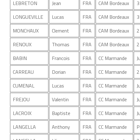
LEBRETON
Jean
FRA
CAM Bordeaux
3
LONGUEVILLE
Lucas
FRA
CAM Bordeaux
3
MONCHAUX
Clement
FRA
CAM Bordeaux
2
RENOUX
Thomas
FRA
CAM Bordeaux
2
BABIN
Francois
FRA
CC Marmande
J
CARREAU
Dorian
FRA
CC Marmande
2
CUMENAL
Lucas
FRA
CC Marmande
J
FREJOU
Valentin
FRA
CC Marmande
J
LACROIX
Baptiste
FRA
CC Marmande
J
LANGELLA
Anthony
FRA
CC Marmande
P