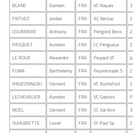
BLANC
Damien
FRA
VC Nayais
3
FIEFVEZ
Jordan
FRA
AC Nersac
2
COURRIERE
Anthony
FRA
Périgord Bess
2
PASQUET
Aurelien
FRA
CC Périgueux
2
LE ROUX
Alexandre
FRA
Peujard VC
J
FUMA
Barthelemy
FRA
Peyrehorade S
2
RINJEONNEAU
Clement
FRA
VC Rochefort
2
LECHEVALIER
Aurelien
FRA
VC Saintes
P
NOEL
Clement
FRA
SC Val Arre
3
SUHUBIETTE
Lionel
FRA
St Paul Sp
2