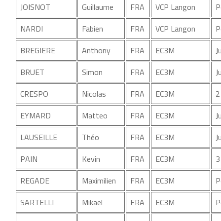
JOISNOT
Guillaume
FRA
VCP Langon
P
NARDI
Fabien
FRA
VCP Langon
P
BREGIERE
Anthony
FRA
EC3M
J
BRUET
Simon
FRA
EC3M
J
CRESPO
Nicolas
FRA
EC3M
2
EYMARD
Matteo
FRA
EC3M
J
LAUSEILLE
Théo
FRA
EC3M
J
PAIN
Kevin
FRA
EC3M
3
REGADE
Maximilien
FRA
EC3M
P
SARTELLI
Mikael
FRA
EC3M
P