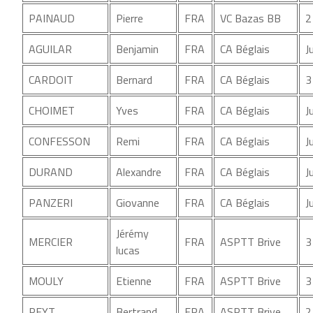
PAINAUD
Pierre
FRA
VC Bazas BB
2
AGUILAR
Benjamin
FRA
CA Béglais
J
CARDOIT
Bernard
FRA
CA Béglais
3
CHOIMET
Yves
FRA
CA Béglais
J
CONFESSON
Remi
FRA
CA Béglais
J
DURAND
Alexandre
FRA
CA Béglais
J
PANZERI
Giovanne
FRA
CA Béglais
J
Jérémy
MERCIER
FRA
ASPTT Brive
3
lucas
MOULY
Etienne
FRA
ASPTT Brive
3
REYT
Bertrand
FRA
ASPTT Brive
2