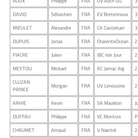
ROUX
Philippe
FRA
UV Auch GG
3
DAVID
Sébastien
FRA
EV Bretennoux
3
MIEULET
Alexandre
FRA
CA Castelsarr
3
DUPUIS
Jonas
FRA
CharenteOcéan
2
FIACRE
Julien
FRA
IBC Isle Jour
2
MEYTOU
Mickael
FRA
AC Jarnac Aig
2
CLUZAN
Morgan
FRA
UV Limousine
2
PRINCE
ARHIE
Kevin
FRA
SA Mauléon
J
DUFFAU
Philippe
FRA
VC Montois
P
CHAUMET
Arnaud
FRA
V Naintré
2