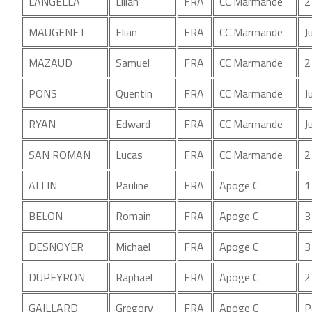
LANGELLA
Lilian
FRA
CC Marmande
2
MAUGENET
Elian
FRA
CC Marmande
J
MAZAUD
Samuel
FRA
CC Marmande
2
PONS
Quentin
FRA
CC Marmande
J
RYAN
Edward
FRA
CC Marmande
J
SAN ROMAN
Lucas
FRA
CC Marmande
2
ALLIN
Pauline
FRA
Apoge C
1
BELON
Romain
FRA
Apoge C
3
DESNOYER
Michael
FRA
Apoge C
3
DUPEYRON
Raphael
FRA
Apoge C
2
GAILLARD
Gregory
FRA
Apoge C
P