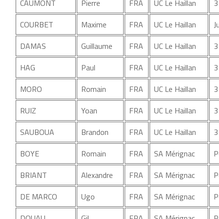
CAUMONT
Pierre
FRA
UC Le Haillan
3
COURBET
Maxime
FRA
UC Le Haillan
J
DAMAS
Guillaume
FRA
UC Le Haillan
3
HAG
Paul
FRA
UC Le Haillan
3
MORO
Romain
FRA
UC Le Haillan
3
RUIZ
Yoan
FRA
UC Le Haillan
3
SAUBOUA
Brandon
FRA
UC Le Haillan
3
BOYE
Romain
FRA
SA Mérignac
P
BRIANT
Alexandre
FRA
SA Mérignac
P
DE MARCO
Ugo
FRA
SA Mérignac
P
DOUAU
Gil
FRA
SA Mérignac
P