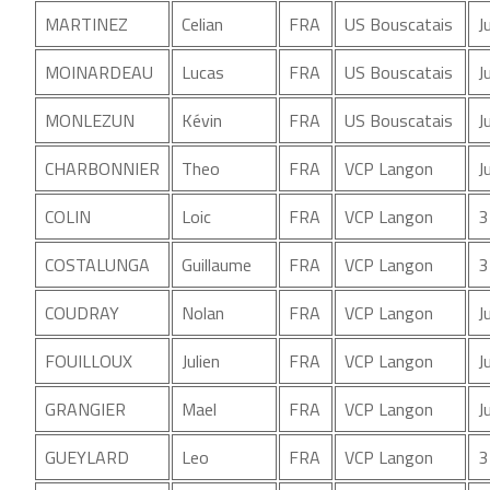
MARTINEZ
Celian
FRA
US Bouscatais
J
MOINARDEAU
Lucas
FRA
US Bouscatais
J
MONLEZUN
Kévin
FRA
US Bouscatais
J
CHARBONNIER
Theo
FRA
VCP Langon
J
COLIN
Loic
FRA
VCP Langon
3
COSTALUNGA
Guillaume
FRA
VCP Langon
3
COUDRAY
Nolan
FRA
VCP Langon
J
FOUILLOUX
Julien
FRA
VCP Langon
J
GRANGIER
Mael
FRA
VCP Langon
J
GUEYLARD
Leo
FRA
VCP Langon
3