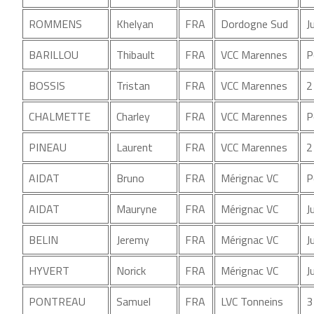
ROMMENS
Khelyan
FRA
Dordogne Sud
J
BARILLOU
Thibault
FRA
VCC Marennes
P
BOSSIS
Tristan
FRA
VCC Marennes
2
CHALMETTE
Charley
FRA
VCC Marennes
P
PINEAU
Laurent
FRA
VCC Marennes
2
AIDAT
Bruno
FRA
Mérignac VC
P
AIDAT
Mauryne
FRA
Mérignac VC
J
BELIN
Jeremy
FRA
Mérignac VC
J
HYVERT
Norick
FRA
Mérignac VC
J
PONTREAU
Samuel
FRA
LVC Tonneins
3