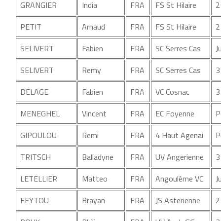
GRANGIER
India
FRA
FS St Hilaire
2
PETIT
Arnaud
FRA
FS St Hilaire
2
SELIVERT
Fabien
FRA
SC Serres Cas
J
SELIVERT
Remy
FRA
SC Serres Cas
3
DELAGE
Fabien
FRA
VC Cosnac
3
MENEGHEL
Vincent
FRA
EC Foyenne
P
GIPOULOU
Remi
FRA
4 Haut Agenai
P
TRITSCH
Balladyne
FRA
UV Angerienne
3
LETELLIER
Matteo
FRA
Angoulème VC
J
FEYTOU
Brayan
FRA
JS Asterienne
2