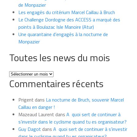
de Monpazier
Les engagés du critérium Marcel Caillau à Bruch
Le Challenge Dordogne des ACCESS a marqué des
points à Boulazac Isle Manoire (Atur)
Une quarantaine d’engagés à la nocturne de
Monpazier
Toutes les news du mois
Toutes
Commentaires récents
les
news
du
Prigent
dans
La nocturne de Bruch, souvenir Marcel
mois
Caillau en danger !
Mazeaud Laurent
dans
A quoi sert de continuer à
s’investir dans le cyclisme quand tu es organisateur?
Guy Dagot
dans
A quoi sert de continuer à s’investir
dans le cyclisme quand tu es organisateur?