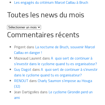
Les engagés du critérium Marcel Caillau à Bruch
Toutes les news du mois
Toutes
Commentaires récents
les
news
du
Prigent
dans
La nocturne de Bruch, souvenir Marcel
mois
Caillau en danger !
Mazeaud Laurent
dans
A quoi sert de continuer à
s’investir dans le cyclisme quand tu es organisateur?
Guy Dagot
dans
A quoi sert de continuer à s’investir
dans le cyclisme quand tu es organisateur?
RENOUT
dans
Charly Saumon s’impose au Houga
(32)
Jean Dartigolles
dans
Le cyclisme Girondin perd un
ami