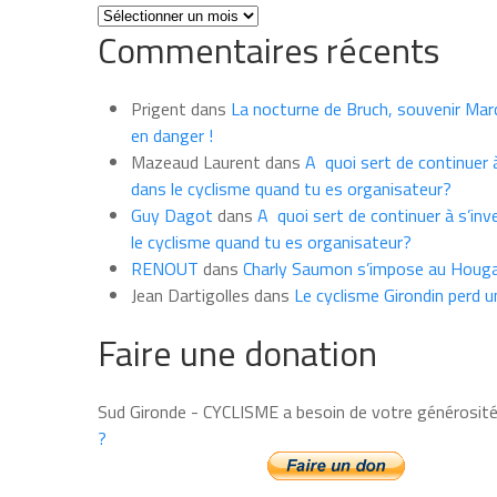
Toutes
Commentaires récents
les
news
du
Prigent
dans
La nocturne de Bruch, souvenir Marce
mois
en danger !
Mazeaud Laurent
dans
A quoi sert de continuer à
dans le cyclisme quand tu es organisateur?
Guy Dagot
dans
A quoi sert de continuer à s’inv
le cyclisme quand tu es organisateur?
RENOUT
dans
Charly Saumon s’impose au Houga
Jean Dartigolles
dans
Le cyclisme Girondin perd u
Faire une donation
Sud Gironde - CYCLISME a besoin de votre générosit
?