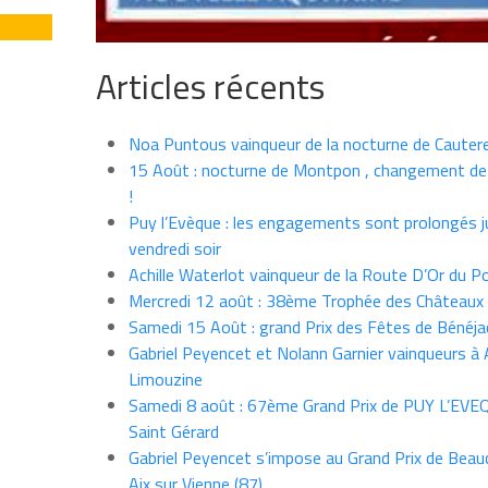
Articles récents
Noa Puntous vainqueur de la nocturne de Cauter
15 Août : nocturne de Montpon , changement de
!
Puy l’Evèque : les engagements sont prolongés j
vendredi soir
Achille Waterlot vainqueur de la Route D’Or du P
Mercredi 12 août : 38ème Trophée des Châteaux
Samedi 15 Août : grand Prix des Fêtes de Bénéja
Gabriel Peyencet et Nolann Garnier vainqueurs à A
Limouzine
Samedi 8 août : 67ème Grand Prix de PUY L’EVE
Saint Gérard
Gabriel Peyencet s’impose au Grand Prix de Beau
Aix sur Vienne (87)