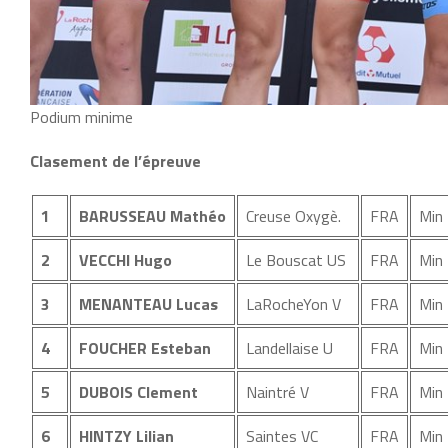
Podium minime
Clasement de l’épreuve
1
BARUSSEAU Mathéo
Creuse Oxygè.
FRA
Min
2
VECCHI Hugo
Le Bouscat US
FRA
Min
3
MENANTEAU Lucas
LaRocheYon V
FRA
Min
4
FOUCHER Esteban
Landellaise U
FRA
Min
5
DUBOIS Clement
Naintré V
FRA
Min
6
HINTZY Lilian
Saintes VC
FRA
Min