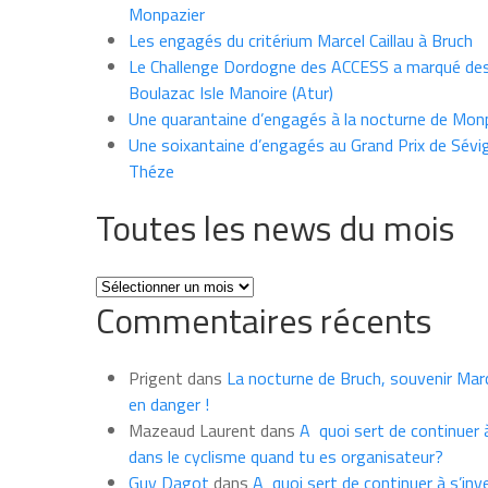
Monpazier
Les engagés du critérium Marcel Caillau à Bruch
Le Challenge Dordogne des ACCESS a marqué des
Boulazac Isle Manoire (Atur)
Une quarantaine d’engagés à la nocturne de Mon
Une soixantaine d’engagés au Grand Prix de Sévi
Théze
Toutes les news du mois
Toutes
Commentaires récents
les
news
du
Prigent
dans
La nocturne de Bruch, souvenir Marce
mois
en danger !
Mazeaud Laurent
dans
A quoi sert de continuer à
dans le cyclisme quand tu es organisateur?
Guy Dagot
dans
A quoi sert de continuer à s’inv