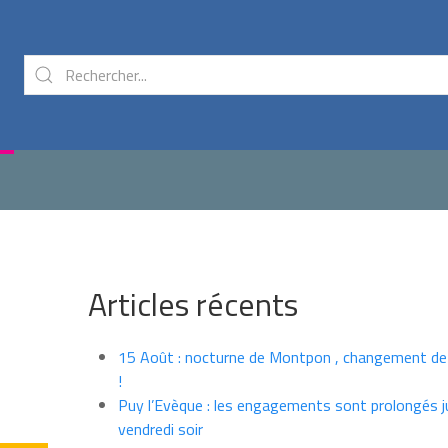
Articles récents
15 Août : nocturne de Montpon , changement de
!
Puy l’Evèque : les engagements sont prolongés j
vendredi soir