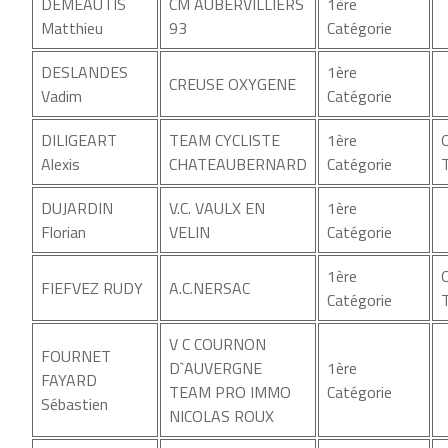
DEMEAUTIS
CM AUBERVILLIERS
1ère
Matthieu
93
Catégorie
DESLANDES
1ère
CREUSE OXYGENE
Vadim
Catégorie
DILIGEART
TEAM CYCLISTE
1ère
Alexis
CHATEAUBERNARD
Catégorie
DUJARDIN
V.C. VAULX EN
1ère
Florian
VELIN
Catégorie
1ère
FIEFVEZ RUDY
A.C.NERSAC
Catégorie
V C COURNON
FOURNET
D`AUVERGNE
1ère
FAYARD
TEAM PRO IMMO
Catégorie
Sébastien
NICOLAS ROUX