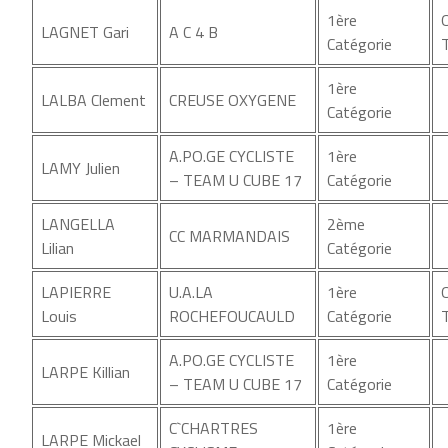
1ère
LAGNET Gari
A C 4 B
Catégorie
1ère
LALBA Clement
CREUSE OXYGENE
Catégorie
A.PO.GE CYCLISTE
1ère
LAMY Julien
– TEAM U CUBE 17
Catégorie
LANGELLA
2ème
CC MARMANDAIS
Lilian
Catégorie
LAPIERRE
U.A.LA
1ère
Louis
ROCHEFOUCAULD
Catégorie
A.PO.GE CYCLISTE
1ère
LARPE Killian
– TEAM U CUBE 17
Catégorie
C`CHARTRES
1ère
LARPE Mickael