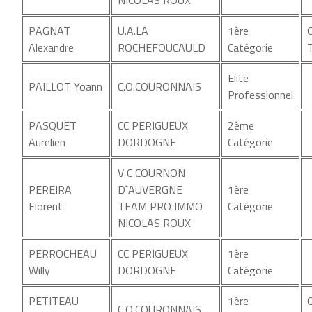
NICOLAS ROUX
PAGNAT
U.A.LA
1ère
Alexandre
ROCHEFOUCAULD
Catégorie
Elite
PAILLOT Yoann
C.O.COURONNAIS
Professionnel
PASQUET
CC PERIGUEUX
2ème
Aurelien
DORDOGNE
Catégorie
V C COURNON
PEREIRA
D`AUVERGNE
1ère
Florent
TEAM PRO IMMO
Catégorie
NICOLAS ROUX
PERROCHEAU
CC PERIGUEUX
1ère
Willy
DORDOGNE
Catégorie
PETITEAU
1ère
C.O.COURONNAIS