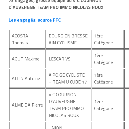
73 engagés, grosse équipe du V C COURNON
D`AUVERGNE TEAM PRO IMMO NICOLAS ROUX
Les engagés, source FFC
ACOSTA
BOURG EN BRESSE
1ère
Thomas
AIN CYCLISME
Catégorie
1ère
AGUT Maxime
LESCAR VS
Catégorie
A.PO.GE CYCLISTE
1ère
ALLIN Antoine
– TEAM U CUBE 17
Catégorie
V C COURNON
D`AUVERGNE
1ère
ALMEIDA Pierre
TEAM PRO IMMO
Catégorie
NICOLAS ROUX
UNION