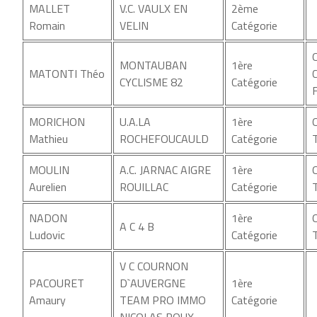
MALLET
V.C. VAULX EN
2ème
Romain
VELIN
Catégorie
MONTAUBAN
1ère
MATONTI Théo
CYCLISME 82
Catégorie
MORICHON
U.A.LA
1ère
Mathieu
ROCHEFOUCAULD
Catégorie
MOULIN
A.C. JARNAC AIGRE
1ère
Aurelien
ROUILLAC
Catégorie
NADON
1ère
A C 4 B
Ludovic
Catégorie
V C COURNON
PACOURET
D`AUVERGNE
1ère
Amaury
TEAM PRO IMMO
Catégorie