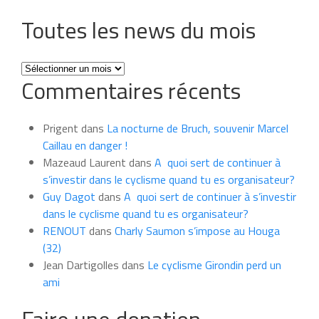
Toutes les news du mois
Toutes
Commentaires récents
les
news
du
Prigent
dans
La nocturne de Bruch, souvenir Marcel
mois
Caillau en danger !
Mazeaud Laurent
dans
A quoi sert de continuer à
s’investir dans le cyclisme quand tu es organisateur?
Guy Dagot
dans
A quoi sert de continuer à s’investir
dans le cyclisme quand tu es organisateur?
RENOUT
dans
Charly Saumon s’impose au Houga
(32)
Jean Dartigolles
dans
Le cyclisme Girondin perd un
ami