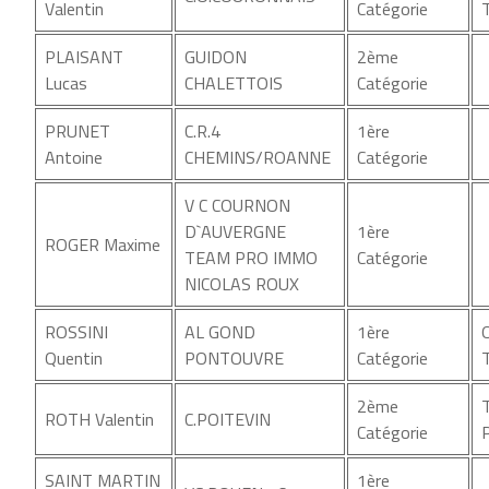
Valentin
Catégorie
PLAISANT
GUIDON
2ème
Lucas
CHALETTOIS
Catégorie
PRUNET
C.R.4
1ère
Antoine
CHEMINS/ROANNE
Catégorie
V C COURNON
D`AUVERGNE
1ère
ROGER Maxime
TEAM PRO IMMO
Catégorie
NICOLAS ROUX
ROSSINI
AL GOND
1ère
Quentin
PONTOUVRE
Catégorie
2ème
ROTH Valentin
C.POITEVIN
Catégorie
SAINT MARTIN
1ère