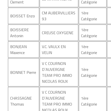
Clement
Catégorie
CM AUBERVILLIERS
1ère
BOISSET Enzo
93
Catégorie
BOISSIERE
1ère
CREUSE OXYGENE
Antonin
Catégorie
BONJEAN
V.C. VAULX EN
1ère
Maxence
VELIN
Catégorie
V C COURNON
D`AUVERGNE
1ère
BONNET Pierre
TEAM PRO IMMO
Catégorie
NICOLAS ROUX
V C COURNON
CHASSAGNE
D`AUVERGNE
1ère
Thomas
TEAM PRO IMMO
Catégorie
NICOLAS ROUX