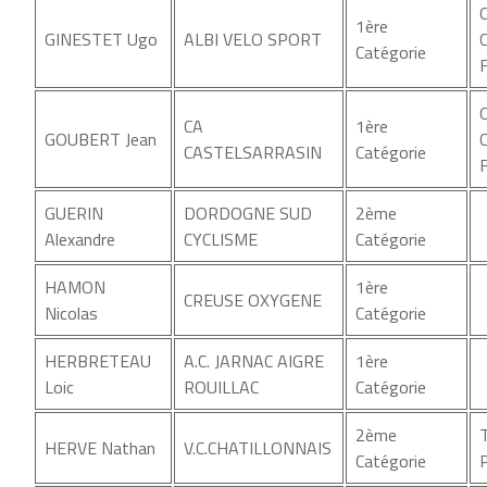
1ère
GINESTET Ugo
ALBI VELO SPORT
Catégorie
CA
1ère
GOUBERT Jean
CASTELSARRASIN
Catégorie
GUERIN
DORDOGNE SUD
2ème
Alexandre
CYCLISME
Catégorie
HAMON
1ère
CREUSE OXYGENE
Nicolas
Catégorie
HERBRETEAU
A.C. JARNAC AIGRE
1ère
Loic
ROUILLAC
Catégorie
2ème
HERVE Nathan
V.C.CHATILLONNAIS
Catégorie