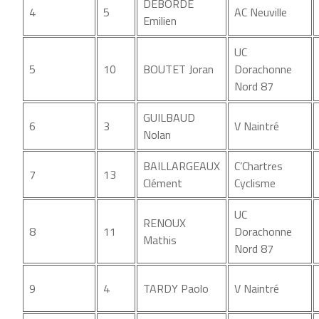
DEBORDE
4
5
AC Neuville
Emilien
UC
5
10
BOUTET Joran
Dorachonne
Nord 87
GUILBAUD
6
3
V Naintré
Nolan
BAILLARGEAUX
C’Chartres
7
13
Clément
Cyclisme
UC
RENOUX
8
11
Dorachonne
Mathis
Nord 87
9
4
TARDY Paolo
V Naintré