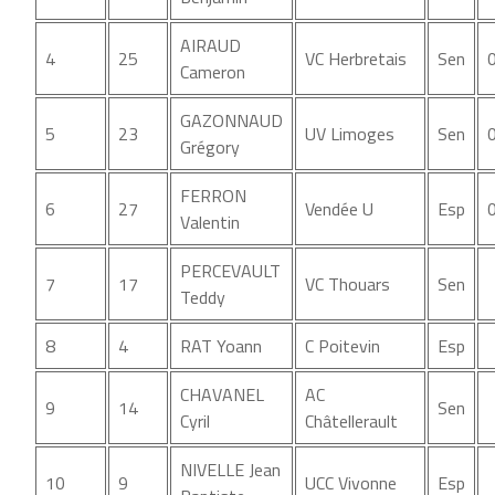
AIRAUD
4
25
VC Herbretais
Sen
Cameron
GAZONNAUD
5
23
UV Limoges
Sen
Grégory
FERRON
6
27
Vendée U
Esp
Valentin
PERCEVAULT
7
17
VC Thouars
Sen
Teddy
8
4
RAT Yoann
C Poitevin
Esp
CHAVANEL
AC
9
14
Sen
Cyril
Châtellerault
NIVELLE Jean
10
9
UCC Vivonne
Esp