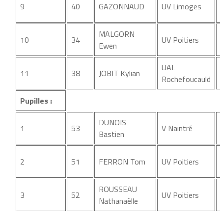
9
40
GAZONNAUD
UV Limoges
MALGORN
10
34
UV Poitiers
Ewen
UAL
11
38
JOBIT Kylian
Rochefoucauld
Pupilles :
DUNOIS
1
53
V Naintré
Bastien
2
51
FERRON Tom
UV Poitiers
ROUSSEAU
3
52
UV Poitiers
Nathanaëlle