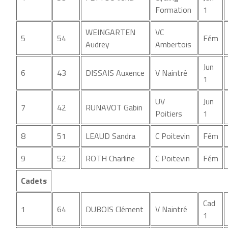
Formation
1
WEINGARTEN
VC
5
54
Fém
Audrey
Ambertois
Jun
6
43
DISSAIS Auxence
V Naintré
1
UV
Jun
7
42
RUNAVOT Gabin
Poitiers
1
8
51
LEAUD Sandra
C Poitevin
Fém
9
52
ROTH Charline
C Poitevin
Fém
Cadets
Cad
1
64
DUBOIS Clément
V Naintré
1