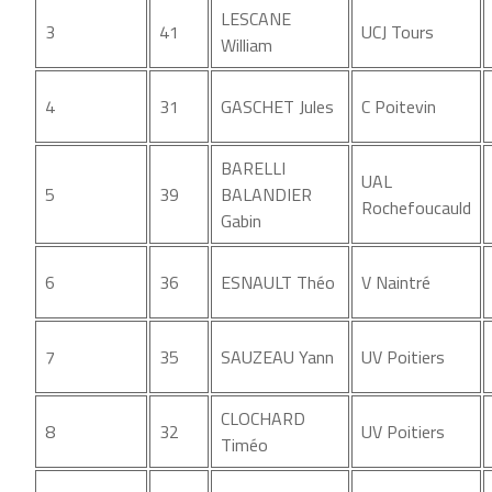
LESCANE
3
41
UCJ Tours
William
4
31
GASCHET Jules
C Poitevin
BARELLI
UAL
5
39
BALANDIER
Rochefoucauld
Gabin
6
36
ESNAULT Théo
V Naintré
7
35
SAUZEAU Yann
UV Poitiers
CLOCHARD
8
32
UV Poitiers
Timéo