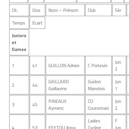
Clt.
Dos
Nom – Prénom
Club
Sér
Temps
Ecart
Juniors
et
Dames
Jun
1
41
GUILLON Adrien
C Poitevin
2
GAILLARD
Guidon
Jun
2
44
Guillaume
Manslois
1
PINEAUX
CO
Jun
3
45
Aymeric
Couronnais
2
Ladies
F
4
53
FEYTOU Ilona
Cycling
Jun