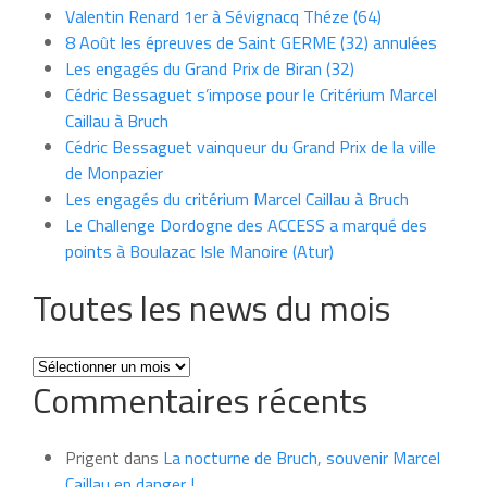
Valentin Renard 1er à Sévignacq Théze (64)
8 Août les épreuves de Saint GERME (32) annulées
Les engagés du Grand Prix de Biran (32)
Cédric Bessaguet s’impose pour le Critérium Marcel
Caillau à Bruch
Cédric Bessaguet vainqueur du Grand Prix de la ville
de Monpazier
Les engagés du critérium Marcel Caillau à Bruch
Le Challenge Dordogne des ACCESS a marqué des
points à Boulazac Isle Manoire (Atur)
Toutes les news du mois
Toutes
Commentaires récents
les
news
du
Prigent
dans
La nocturne de Bruch, souvenir Marcel
mois
Caillau en danger !