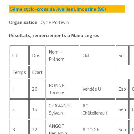
5ème cyclo-cross de Availles Limouzine (86)
O
rganisation
: Cycle Poitevin
Résultats, remerciements à Manu Legros
Nom –
Clt.
Dos
Club
Sér
Prénom
Temps
Ecart
BONNET
1
26
Vendée U
Esp
Thomas
CHAVANEL
AC
2
15
Sen
Sylvain
Châtellerault
ANGOT
3
22
A.PO.GE
Sen
Benjamin