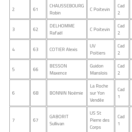
CHAUSSEBOURG
Cad
2
61
C Poitevin
Robin
2
DELHOMME
Cad
3
62
C Poitevin
Rafaël
2
UV
Cad
4
63
COTIER Alexis
Poitiers
2
BESSON
Guidon
Cad
5
66
Maxence
Manslois
2
La Roche
Cad
6
68
BONNIN Noëmie
sur Yon
1
Vendée
US St
GABORIT
Cad
7
67
Pierre des
Sullivan
1
Corps