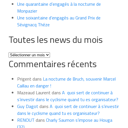
Une quarantaine d’engagés à la nocturne de
Monpazier
Une soixantaine d’engagés au Grand Prix de
Sévignacq Théze
Toutes les news du mois
Toutes
Commentaires récents
les
news
du
Prigent
dans
La nocturne de Bruch, souvenir Marcel
mois
Caillau en danger !
Mazeaud Laurent
dans
A quoi sert de continuer à
s’investir dans le cyclisme quand tu es organisateur?
Guy Dagot
dans
A quoi sert de continuer à s’investir
dans le cyclisme quand tu es organisateur?
RENOUT
dans
Charly Saumon s’impose au Houga
(32)