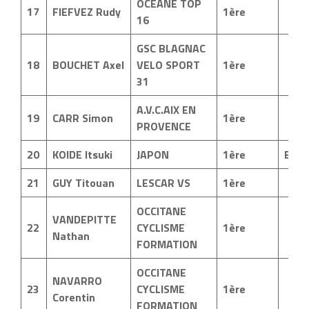
OCEANE TOP
17
FIEFVEZ Rudy
1ère
16
GSC BLAGNAC
18
BOUCHET Axel
VELO SPORT
1ère
31
A.V.C.AIX EN
19
CARR Simon
1ère
PROVENCE
20
KOIDE Itsuki
JAPON
1ère
ESP
21
GUY Titouan
LESCAR VS
1ère
OCCITANE
VANDEPITTE
22
CYCLISME
1ère
Nathan
FORMATION
OCCITANE
NAVARRO
23
CYCLISME
1ère
Corentin
FORMATION