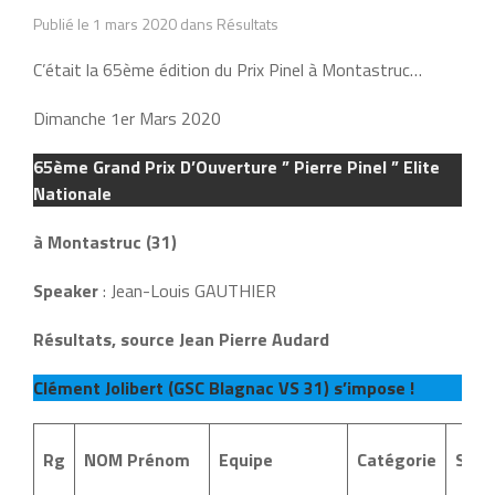
Publié le 1 mars 2020 dans Résultats
C’était la 65ème édition du Prix Pinel à Montastruc…
Dimanche 1er Mars 2020
65ème Grand Prix D’Ouverture ” Pierre Pinel ” Elite
Nationale
à Montastruc (31)
Speaker
: Jean-Louis GAUTHIER
Résultats, source Jean Pierre Audard
Clément Jolibert (GSC Blagnac VS 31) s’impose !
Rg
NOM Prénom
Equipe
Catégorie
S/Ca