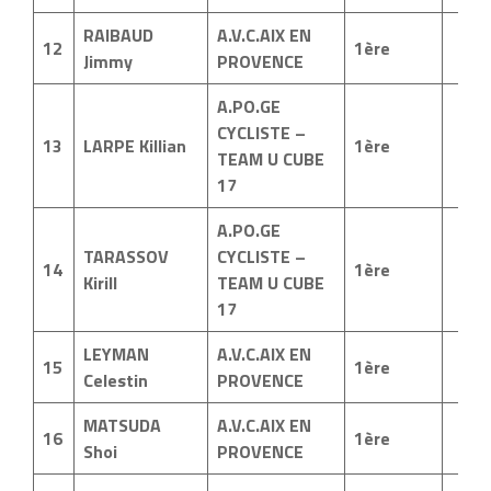
RAIBAUD
A.V.C.AIX EN
12
1ère
Jimmy
PROVENCE
A.PO.GE
CYCLISTE –
13
LARPE Killian
1ère
TEAM U CUBE
17
A.PO.GE
TARASSOV
CYCLISTE –
14
1ère
Kirill
TEAM U CUBE
17
LEYMAN
A.V.C.AIX EN
15
1ère
Celestin
PROVENCE
MATSUDA
A.V.C.AIX EN
16
1ère
Shoi
PROVENCE