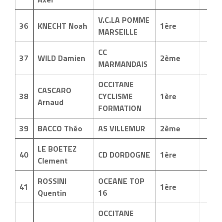
V.C.LA POMME
36
KNECHT Noah
1ère
MARSEILLE
CC
37
WILD Damien
2ème
MARMANDAIS
OCCITANE
CASCARO
38
CYCLISME
1ère
Arnaud
FORMATION
39
BACCO Théo
AS VILLEMUR
2ème
LE BOETEZ
40
CD DORDOGNE
1ère
Clement
ROSSINI
OCEANE TOP
41
1ère
Quentin
16
OCCITANE