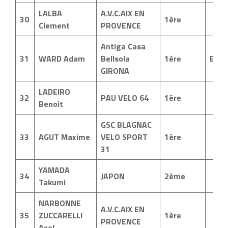
LALBA
A.V.C.AIX EN
30
1ère
Clement
PROVENCE
Antiga Casa
31
WARD Adam
Bellsola
1ère
ESP
GIRONA
LADEIRO
32
PAU VELO 64
1ère
Benoit
GSC BLAGNAC
33
AGUT Maxime
VELO SPORT
1ère
31
YAMADA
34
JAPON
2ème
Takumi
NARBONNE
A.V.C.AIX EN
35
ZUCCARELLI
1ère
PROVENCE
Axel