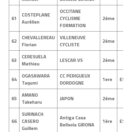
OCCITANE
COSTEPLANE
61
CYCLISME
2ème
Aurélien
FORMATION
CHEVALLEREAU
VILLENEUVE
62
2ème
Florian
CYCLISTE
CERESUELA
63
LESCAR VS
2ème
Mathieu
OGASAWARA
CC PERIGUEUX
64
1ere
ESP
Taqumi
DORDOGNE
AMANO
65
JAPON
2ème
Takeharu
SURINACH
Antiga Casa
66
CASERO
1ère
ESP
Bellsola GIRONA
Guillem