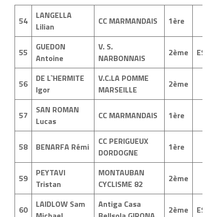
LANGELLA
54
CC MARMANDAIS
1ère
Lilian
GUEDON
V. S.
55
2ème
ESP
Antoine
NARBONNAIS
DE L`HERMITE
V.C.LA POMME
56
2ème
Igor
MARSEILLE
SAN ROMAN
57
CC MARMANDAIS
1ère
Lucas
CC PERIGUEUX
58
BENARFA Rémi
1ère
DORDOGNE
PEYTAVI
MONTAUBAN
59
2ème
Tristan
CYCLISME 82
LAIDLOW Sam
Antiga Casa
60
2ème
ESP
Michael
Bellsola GIRONA