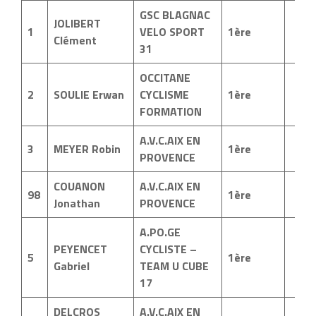
GSC BLAGNAC
JOLIBERT
1
VELO SPORT
1ère
Clément
31
OCCITANE
2
SOULIE Erwan
CYCLISME
1ère
FORMATION
A.V.C.AIX EN
3
MEYER Robin
1ère
PROVENCE
COUANON
A.V.C.AIX EN
98
1ère
Jonathan
PROVENCE
A.PO.GE
PEYENCET
CYCLISTE –
5
1ère
Gabriel
TEAM U CUBE
17
DELCROS
A.V.C.AIX EN