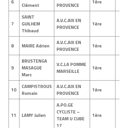
6
1ère
Clément
PROVENCE
SAINT
A.V.C.AIX EN
7
GUILHEM
1ère
PROVENCE
Thibaud
A.V.C.AIX EN
8
MAIRE Adrien
1ère
PROVENCE
BRUSTENGA
V.C.LA POMME
9
MASAGUE
1ère
MARSEILLE
Marc
CAMPISTROUS
A.V.C.AIX EN
10
1ère
Romain
PROVENCE
A.PO.GE
CYCLISTE –
11
LAMY Julien
1ère
TEAM U CUBE
17