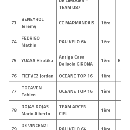
DE LIMOGES –
TEAM U87
BENEYROL
73
CC MARMANDAIS
1ère
Jeremy
FEDRIGO
74
PAU VELO 64
1ère
Mathis
Antiga Casa
75
YUASA Hirotika
1ère
ESP
Bellsola GIRONA
76
FIEFVEZ Jordan
OCEANE TOP 16
1ère
TOCAVEN
77
OCEANE TOP 16
1ère
Fabien
ROJAS ROJAS
TEAM ARCEN
78
1ère
Mario Alberto
CIEL
DE VINCENZI
79
PAU VELO 64
1ère