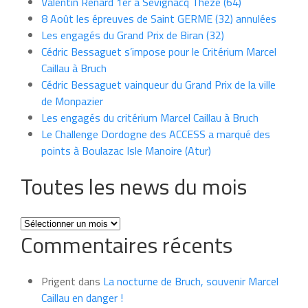
Valentin Renard 1er à Sévignacq Théze (64)
8 Août les épreuves de Saint GERME (32) annulées
Les engagés du Grand Prix de Biran (32)
Cédric Bessaguet s’impose pour le Critérium Marcel
Caillau à Bruch
Cédric Bessaguet vainqueur du Grand Prix de la ville
de Monpazier
Les engagés du critérium Marcel Caillau à Bruch
Le Challenge Dordogne des ACCESS a marqué des
points à Boulazac Isle Manoire (Atur)
Toutes les news du mois
Toutes
Commentaires récents
les
news
du
Prigent
dans
La nocturne de Bruch, souvenir Marcel
mois
Caillau en danger !