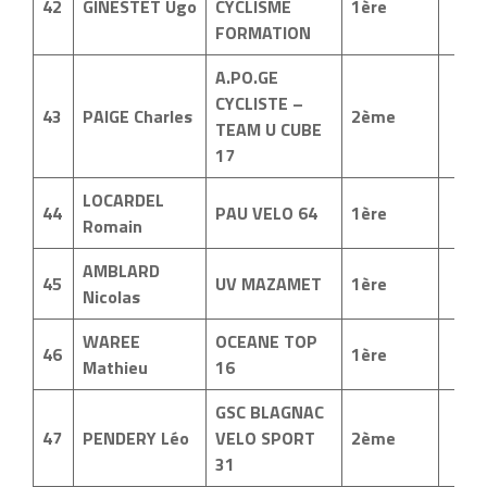
42
GINESTET Ugo
CYCLISME
1ère
FORMATION
A.PO.GE
CYCLISTE –
43
PAIGE Charles
2ème
TEAM U CUBE
17
LOCARDEL
44
PAU VELO 64
1ère
Romain
AMBLARD
45
UV MAZAMET
1ère
Nicolas
WAREE
OCEANE TOP
46
1ère
Mathieu
16
GSC BLAGNAC
47
PENDERY Léo
VELO SPORT
2ème
31